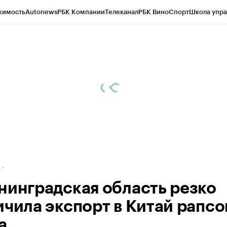
жимость
Autonews
РБК Компании
Телеканал
РБК Вино
Спорт
Школа упра
ипто
РБК Бизнес-среда
Дискуссионный клуб
Исследования
Кредитные 
рагентов
Политика
Экономика
Бизнес
Технологии и медиа
Финансы
Рын
д
нинградская область резко
ичила экспорт в Китай рапсо
а