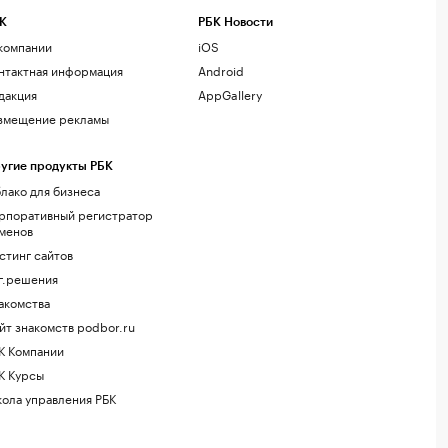
К
РБК Новости
компании
iOS
нтактная информация
Android
дакция
AppGallery
змещение рекламы
угие продукты РБК
лако для бизнеса
рпоративный регистратор
менов
стинг сайтов
г.решения
акомства
йт знакомств podbor.ru
К Компании
К Курсы
ола управления РБК