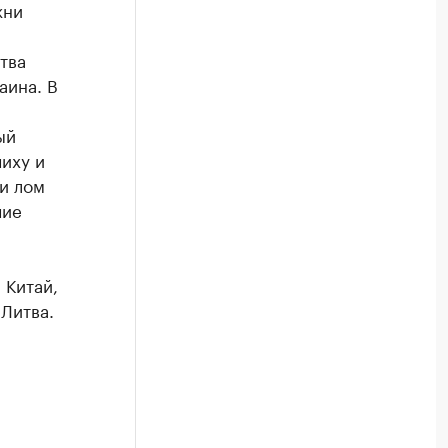
жни
тва
аина. В
ый
чиху и
 и лом
чие
 Китай,
 Литва.