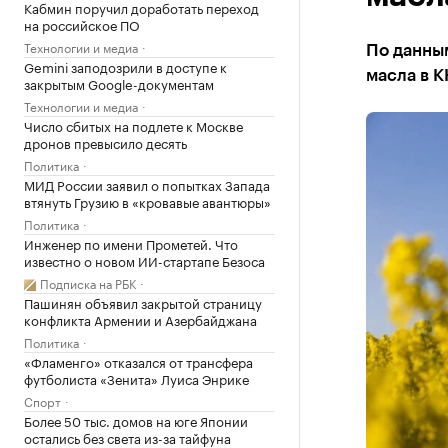
Кабмин поручил доработать переход
на российское ПО
Технологии и медиа
По данны
Gemini заподозрили в доступе к
масла в К
закрытым Google-документам
Технологии и медиа
Число сбитых на подлете к Москве
дронов превысило десять
Политика
МИД России заявил о попытках Запада
втянуть Грузию в «кровавые авантюры»
Политика
Инженер по имени Прометей. Что
известно о новом ИИ-стартапе Безоса
Подписка на РБК
Пашинян объявил закрытой страницу
конфликта Армении и Азербайджана
Политика
«Фламенго» отказался от трансфера
футболиста «Зенита» Луиса Энрике
Спорт
Более 50 тыс. домов на юге Японии
остались без света из-за тайфуна