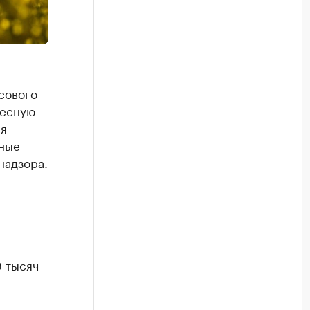
сового
бесную
ля
нные
надзора.
9 тысяч