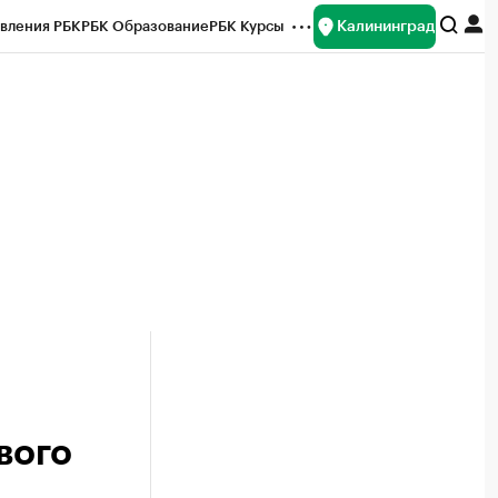
Калининград
вления РБК
РБК Образование
РБК Курсы
рейтинги
Франшизы
Газета
ок наличной валюты
вого