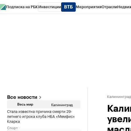
Подписка на РБК
Инвестиции
Мероприятия
Отрасли
Недви
РБК Life
Тренды
Визионеры
Национальные проекты
Город
Стиль
Кр
Спецпроекты СПб
Конференции СПб
Спецпроекты
Проверка конт
Калинингра
Все новости
Калининград
Весь мир
Кали
Стала известна причина смерти 29-
летнего игрока клуба НБА «Мемфис»
увел
Кларка
Спорт
масл