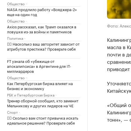
Общество
NASA продлило работу «Вояджера-2»
еще на один год
Общество
Фото: Алек
Axios рассказал, как Трамп оказался в
ловушке из-за войны и памятников
Политика
Калинингр
✍🏻 Насколько ваш авторитет зависит от
масла в К
атрибутов престижа? Проверьте себя
почти в д
сравнения
FT узнала об «убежище от
апокалипсиса» в Аргентине для IT-
приводит
миллиардеров
Общество
Уточняетс
Как Петербургская биржа влияет на
бизнес и экономику
Китайску
РБК и Петербургская Биржа
Тренер сборной сообщил, кто заменит
«Общий о
Мельникову и других лидеров на ЧЕ
Калинингр
Спорт
✍🏻 Сколько вам стоит привычка искать
тонн», — 
идеальное решение? Проверьте себя