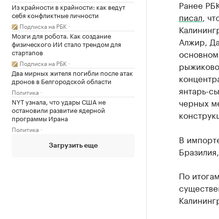
Ранее РБ
Из крайности в крайности: как ведут
себя конфликтные личности
писал
, ч
Подписка на РБК
Калинингр
Мозги для робота. Как создание
Алжир, Да
физического ИИ стало трендом для
стартапов
основном 
Подписка на РБК
рыжиково
Два мирных жителя погибли после атак
концентра
дронов в Белгородской области
янтарь-сы
Политика
черных ме
NYT узнала, что удары США не
остановили развитие ядерной
конструк
программы Ирана
Политика
В импорт
Загрузить еще
Бразилия,
По итогам
существен
Калининг