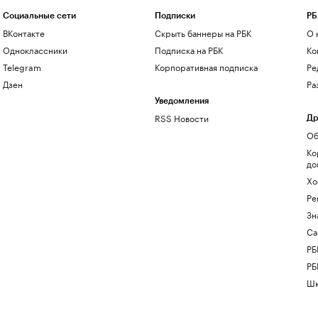
Социальные сети
Подписки
РБ
ВКонтакте
Скрыть баннеры на РБК
О 
Одноклассники
Подписка на РБК
Ко
Telegram
Корпоративная подписка
Ре
Дзен
Ра
Уведомления
RSS Новости
Др
Об
Ко
до
Хо
Ре
Зн
Са
РБ
РБ
Шк