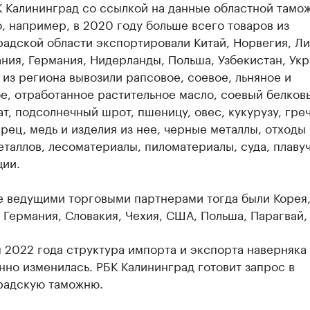
К Калининград со ссылкой на данные областной тамо
то, например, в 2020 году больше всего товаров из
адской области экспортировали Китай, Норвегия, Ли
ния, Германия, Нидерланды, Польша, Узбекистан, Укр
из региона вывозили рапсовое, соевое, льняное и
е, отработанное растительное масло, соевый белков
т, подсолнечный шрот, пшеницу, овес, кукурузу, гре
рец, медь и изделия из нее, черные металлы, отходы
таллов, лесоматериалы, пиломатериалы, суда, плаву
ции.
е ведущими торговыми партнерами тогда были Корея,
 Германия, Словакия, Чехия, США, Польша, Парагвай,
 2022 года структура импорта и экспорта наверняка
но изменилась. РБК Калининград готовит запрос в
радскую таможню.