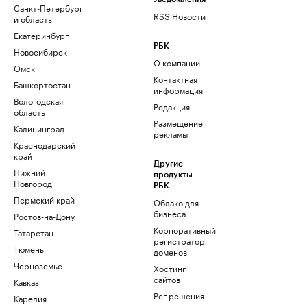
Санкт-Петербург
RSS Новости
и область
Екатеринбург
РБК
Новосибирск
О компании
Омск
Контактная
Башкортостан
информация
Вологодская
Редакция
область
Размещение
Калининград
рекламы
Краснодарский
край
Другие
Нижний
продукты
Новгород
РБК
Пермский край
Облако для
бизнеса
Ростов-на-Дону
Корпоративный
Татарстан
регистратор
Тюмень
доменов
Черноземье
Хостинг
сайтов
Кавказ
Рег.решения
Карелия