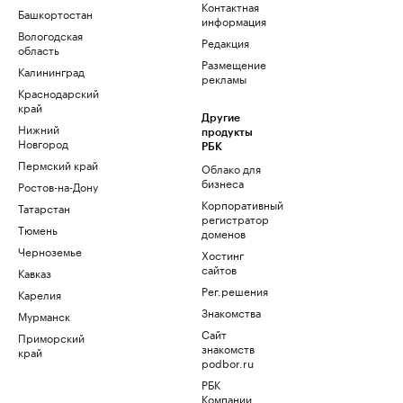
Контактная
Башкортостан
информация
Вологодская
Редакция
область
Размещение
Калининград
рекламы
Краснодарский
край
Другие
Нижний
продукты
Новгород
РБК
Пермский край
Облако для
бизнеса
Ростов-на-Дону
Корпоративный
Татарстан
регистратор
Тюмень
доменов
Черноземье
Хостинг
сайтов
Кавказ
Рег.решения
Карелия
Знакомства
Мурманск
Сайт
Приморский
знакомств
край
podbor.ru
РБК
Компании