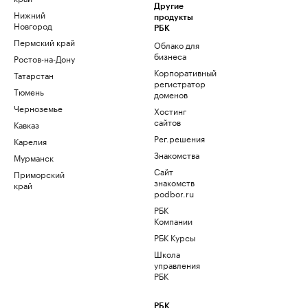
Другие
Нижний
продукты
Новгород
РБК
Пермский край
Облако для
бизнеса
Ростов-на-Дону
Корпоративный
Татарстан
регистратор
Тюмень
доменов
Черноземье
Хостинг
сайтов
Кавказ
Рег.решения
Карелия
Знакомства
Мурманск
Сайт
Приморский
знакомств
край
podbor.ru
РБК
Компании
РБК Курсы
Школа
управления
РБК
РБК