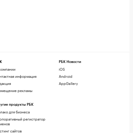
К
РБК Новости
компании
iOS
нтактная информация
Android
дакция
AppGallery
змещение рекламы
угие продукты РБК
лако для бизнеса
рпоративный регистратор
менов
стинг сайтов