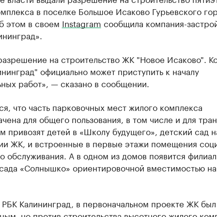
омплекса в поселке Большое Исаково Гурьевского го
б этом в своем
Instagram
сообщила компания-застро
ининград».
разрешение на строительство ЖК "Новое Исаково". К
нинград" официально может приступить к началу
ных работ», — сказано в сообщении.
я, что часть парковочных мест жилого комплекса
чена для общего пользования, в том числе и для тра
м привозят детей в «Школу будущего», детский сад н
ии ЖК, и встроенные в первые этажи помещения соц
о обслуживания. А в одном из домов появится филиал
 сада «Солнышко» ориентировочной вместимостью на
 РБК Калининград, в первоначальном проекте ЖК был
ным, но против строительства высотного жилого ком