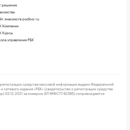
г.решения
акомства
йт знакомств podbor.ru
К Компании
К Курсы
ола управления РБК
регистрации средства массовой информации выдано Федеральной
и сетевого издания «РБК» (свидетельство о регистрации средства
ор) 03.12.2021 за номером ЭЛ №ФС77-82385) сопровождаются