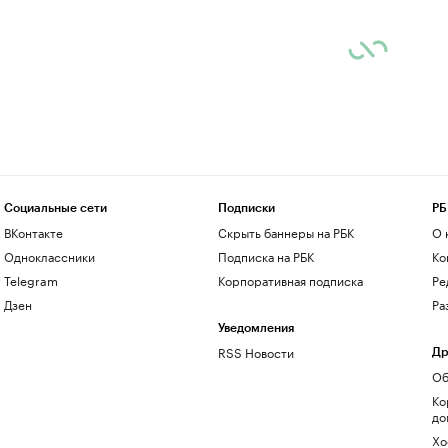
Социальные сети
Подписки
РБ
ВКонтакте
Скрыть баннеры на РБК
О 
Одноклассники
Подписка на РБК
Ко
Telegram
Корпоративная подписка
Ре
Дзен
Ра
Уведомления
RSS Новости
Др
Об
Ко
до
Хо