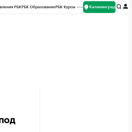
Калининград
вления РБК
РБК Образование
РБК Курсы
рейтинги
Франшизы
Газета
ок наличной валюты
под