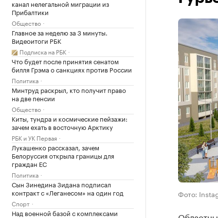
канал нелегальной миграции из
Прибалтики
Общество
Главное за неделю за 3 минуты.
Видеоитоги РБК
Подписка на РБК
Что будет после принятия сенатом
билля Грэма о санкциях против России
Политика
Минтруд раскрыл, кто получит право
на две пенсии
Общество
Киты, тундра и космические пейзажи:
зачем ехать в восточную Арктику
РБК и УК Первая
Лукашенко рассказал, зачем
Белоруссия открыла границы для
граждан ЕС
Политика
Сын Зинедина Зидана подписал
контракт с «Леганесом» на один год
Фото: Inst
Спорт
Над военной базой с комплексами
Областны