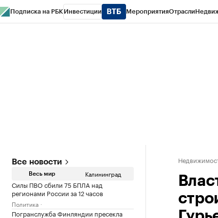
Подписка на РБК
Инвестиции
Мероприятия
Отрасли
Недви
РБК Life
Тренды
Визионеры
Национальные проекты
Город
Стиль
Кр
Спецпроекты СПб
Конференции СПб
Спецпроекты
Проверка конт
Недвижимост
Все новости
Калининград
Весь мир
Влас
Силы ПВО сбили 75 БПЛА над
регионами России за 12 часов
стро
Политика
Погранслужба Финляндии пресекла
Гурь