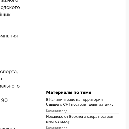
родского
йщик
омпания
нспорта,
а
иального
Материалы по теме
 90
В Калининграде на территории
бывшего СНТ построят девятиэтажку
Калининград
Недалеко от Верхнего озера построят
многоэтажку
плекса
Калининград