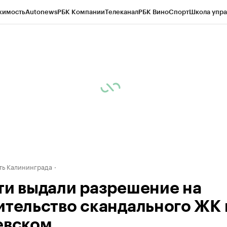
жимость
Autonews
РБК Компании
Телеканал
РБК Вино
Спорт
Школа упра
ипто
РБК Бизнес-среда
Дискуссионный клуб
Исследования
Кредитные 
рагентов
Политика
Экономика
Бизнес
Технологии и медиа
Финансы
Рын
ь Калининграда
ти выдали разрешение на
ительство скандального ЖК 
евском