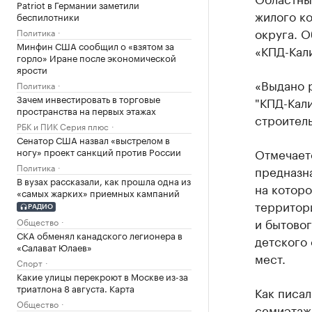
Patriot в Германии заметили
жилого к
беспилотники
округа. О
Политика
Минфин США сообщил о «взятом за
«КПД-Кал
горло» Иране после экономической
ярости
«Выдано 
Политика
Зачем инвестировать в торговые
"КПД-Кали
пространства на первых этажах
строитель
РБК и ПИК Серия плюс
Сенатор США назвал «выстрелом в
ногу» проект санкций против России
Отмечаетс
Политика
предназна
В вузах рассказали, как прошла одна из
на которо
«самых жарких» приемных кампаний
территор
РАДИО
и бытовог
Общество
СКА обменял канадского легионера в
детского
«Салават Юлаев»
мест.
Спорт
Какие улицы перекроют в Москве из-за
триатлона 8 августа. Карта
Как писал
Общество
семиэтаж