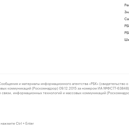
Ре
Зн
Са
РБ
РБ
Шк
ения и материалы информационного агентства «РБК» (свидетельство о 
овых коммуникаций (Роскомнадзор) 09.12.2015 за номером ИА №ФС77-63848) 
 связи, информационных технологий и массовых коммуникаций (Роскомнадз
нажмите Ctrl + Enter