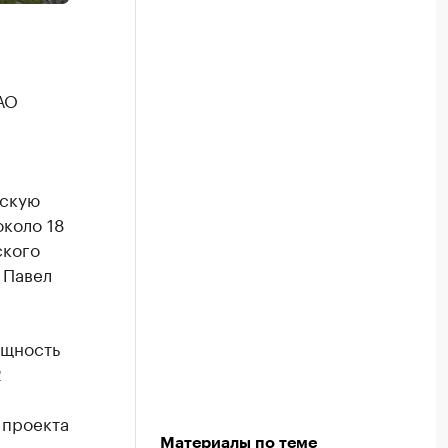
АО
дскую
около 18
ского
 Павел
ощность
2
 проекта
Материалы по теме