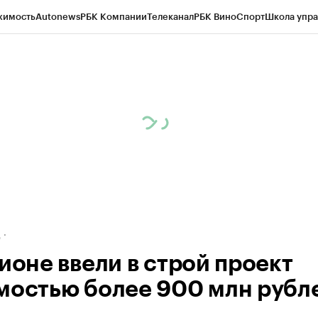
жимость
Autonews
РБК Компании
Телеканал
РБК Вино
Спорт
Школа упра
ипто
РБК Бизнес-среда
Дискуссионный клуб
Исследования
Кредитные 
рагентов
Политика
Экономика
Бизнес
Технологии и медиа
Финансы
Рын
д
гионе ввели в строй проект
мостью более 900 млн рубл