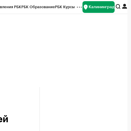
Калининград
вления РБК
РБК Образование
РБК Курсы
рейтинги
Франшизы
Газета
ок наличной валюты
ей