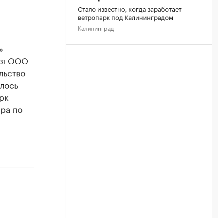
Стало известно, когда заработает
ветропарк под Калининградом
Калининград
»
тся ООО
льство
алось
к ​
ра по