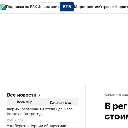
Подписка на РБК
Инвестиции
Мероприятия
Отрасли
Недви
РБК Life
Тренды
Визионеры
Национальные проекты
Город
Стиль
Кр
Спецпроекты СПб
Конференции СПб
Спецпроекты
Проверка конт
Калинингра
Все новости
Калининград
Весь мир
В ре
Фермы, рестораны и отели Дальнего
Востока. Гастрогид
стои
РБК и РСХБ
У побережья Турции обнаружили