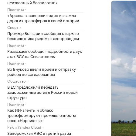
неизвестный беспилотник
Политика
«Арсенал» совершил один из самых
дорогих трансферов в своей истории
Спорт
Премьер Болгарии сообщил о взрыве
беспилотника рядом с газопроводом
Политика
Развожаев сообщил подробности двух
атак ВСУ на Севастополь
Политика
Во Внуково ввели прием и отправку
рейсов по согласованию
Общество
В ЕС предложили передать
замороженные активы России новой
структуре
Политика
Как ИИ-агенты и облако
трансформируют промышленность:
опыт «Норникеля»
РБК и Yandex Cloud
Запорожская АЭС в третий раз за