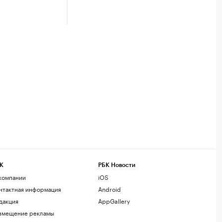
К
РБК Новости
компании
iOS
нтактная информация
Android
дакция
AppGallery
змещение рекламы