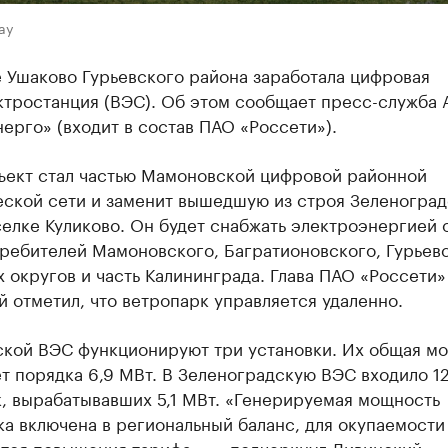
ay
 Ушаково Гурьевского района заработала цифровая
ктростанция (ВЭС). Об этом сообщает пресс-служба 
ерго» (входит в состав ПАО «Россети»).
ъект стал частью Мамоновской цифровой районной
еской сети и заменит вышедшую из строя Зеленогра
елке Куликово. Он будет снабжать электроэнергией 
требителей Мамоновского, Багратионовского, Гурьев
 округов и часть Калининграда. Глава ПАО «Россети»
 отметил, что ветропарк управляется удаленно.
ской ВЭС функционируют три установки. Их общая м
т порядка 6,9 МВт. В Зеленоградскую ВЭС входило 1
, вырабатывавших 5,1 МВт. «Генерируемая мощность
а включена в региональный баланс, для окупаемости
ется повышения тарифа», — подчеркнул Ливинский.