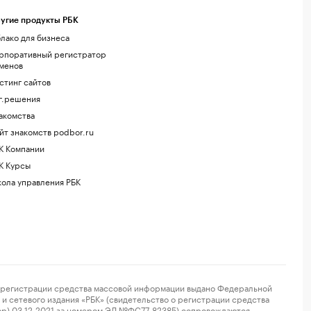
угие продукты РБК
лако для бизнеса
рпоративный регистратор
менов
стинг сайтов
г.решения
акомства
йт знакомств podbor.ru
К Компании
К Курсы
ола управления РБК
регистрации средства массовой информации выдано Федеральной
и сетевого издания «РБК» (свидетельство о регистрации средства
ор) 03.12.2021 за номером ЭЛ №ФС77-82385) сопровождаются