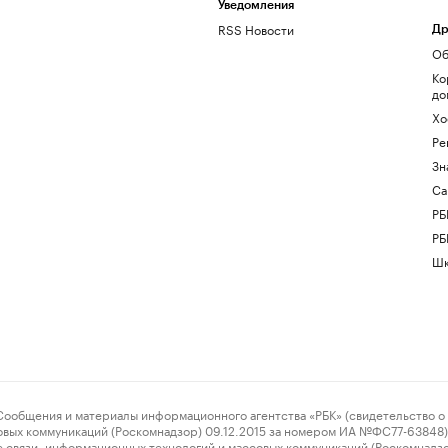
Уведомления
RSS Новости
Др
Об
Ко
до
Хо
Ре
Зн
Са
РБ
РБ
Шк
ения и материалы информационного агентства «РБК» (свидетельство о 
овых коммуникаций (Роскомнадзор) 09.12.2015 за номером ИА №ФС77-63848) 
 связи, информационных технологий и массовых коммуникаций (Роскомнадз