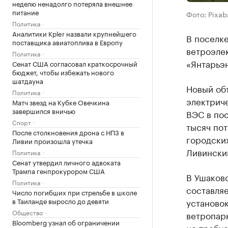
неделю ненадолго потеряла внешнее
питание
Фото: Pixab
Политика
Аналитики Kpler назвали крупнейшего
В поселке
поставщика авиатоплива в Европу
ветроэле
Политика
«Янтарьэн
Сенат США согласовал краткосрочный
бюджет, чтобы избежать нового
шатдауна
Новый об
Политика
электрич
Матч звезд на Кубке Овечкина
завершился вничью
ВЭС в пос
Спорт
тысяч по
После столкновения дрона с НПЗ в
городских
Ливии произошла утечка
Ливинский
Политика
Сенат утвердил личного адвоката
Трампа генпрокурором США
В Ушаков
Политика
составляе
Число погибших при стрельбе в школе
в Таиланде выросло до девяти
установок
Общество
ветропарк
Bloomberg узнал об ограничении
не требу