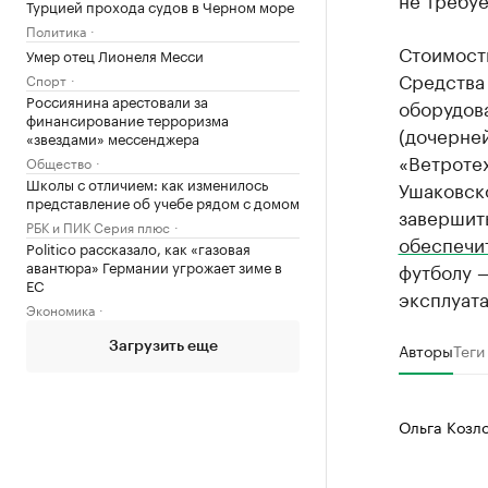
Турцией прохода судов в Черном море
Политика
Стоимость
Умер отец Лионеля Месси
Средства
Спорт
Россиянина арестовали за
оборудов
финансирование терроризма
(дочерне
«звездами» мессенджера
«Ветротех
Общество
Школы с отличием: как изменилось
Ушаковско
представление об учебе рядом с домом
завершить
РБК и ПИК Серия плюс
обеспечи
Politico рассказало, как «газовая
авантюра» Германии угрожает зиме в
футболу —
ЕС
эксплуата
Экономика
Авторы
Теги
Загрузить еще
Ольга Козл