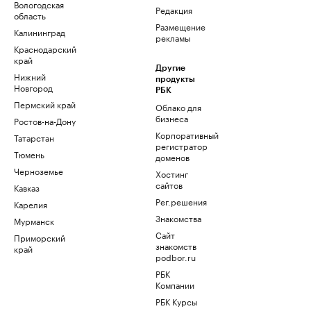
Вологодская
Редакция
область
Размещение
Калининград
рекламы
Краснодарский
край
Другие
Нижний
продукты
Новгород
РБК
Пермский край
Облако для
бизнеса
Ростов-на-Дону
Корпоративный
Татарстан
регистратор
Тюмень
доменов
Черноземье
Хостинг
сайтов
Кавказ
Рег.решения
Карелия
Знакомства
Мурманск
Сайт
Приморский
знакомств
край
podbor.ru
РБК
Компании
РБК Курсы