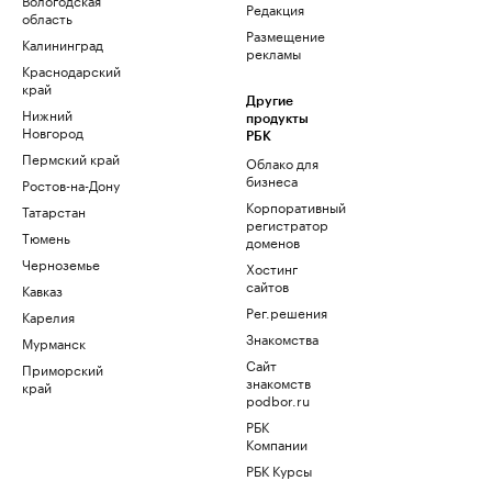
Редакция
область
Размещение
Калининград
рекламы
Краснодарский
край
Другие
Нижний
продукты
Новгород
РБК
Пермский край
Облако для
бизнеса
Ростов-на-Дону
Корпоративный
Татарстан
регистратор
Тюмень
доменов
Черноземье
Хостинг
сайтов
Кавказ
Рег.решения
Карелия
Знакомства
Мурманск
Сайт
Приморский
знакомств
край
podbor.ru
РБК
Компании
РБК Курсы