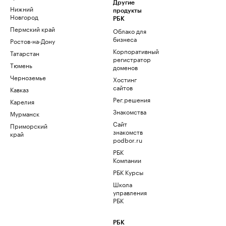
Другие
Нижний
продукты
Новгород
РБК
Пермский край
Облако для
бизнеса
Ростов-на-Дону
Корпоративный
Татарстан
регистратор
Тюмень
доменов
Черноземье
Хостинг
сайтов
Кавказ
Рег.решения
Карелия
Знакомства
Мурманск
Сайт
Приморский
знакомств
край
podbor.ru
РБК
Компании
РБК Курсы
Школа
управления
РБК
РБК