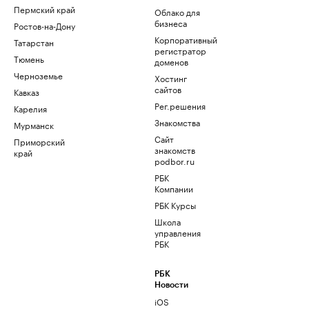
Пермский край
Облако для
бизнеса
Ростов-на-Дону
Корпоративный
Татарстан
регистратор
Тюмень
доменов
Черноземье
Хостинг
сайтов
Кавказ
Рег.решения
Карелия
Знакомства
Мурманск
Сайт
Приморский
знакомств
край
podbor.ru
РБК
Компании
РБК Курсы
Школа
управления
РБК
РБК
Новости
iOS