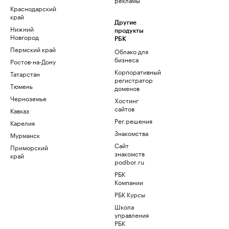
Краснодарский
край
Другие
Нижний
продукты
Новгород
РБК
Пермский край
Облако для
бизнеса
Ростов-на-Дону
Корпоративный
Татарстан
регистратор
Тюмень
доменов
Черноземье
Хостинг
сайтов
Кавказ
Рег.решения
Карелия
Знакомства
Мурманск
Сайт
Приморский
знакомств
край
podbor.ru
РБК
Компании
РБК Курсы
Школа
управления
РБК