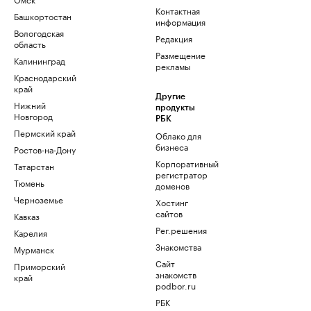
Контактная
Башкортостан
информация
Вологодская
Редакция
область
Размещение
Калининград
рекламы
Краснодарский
край
Другие
Нижний
продукты
Новгород
РБК
Пермский край
Облако для
бизнеса
Ростов-на-Дону
Корпоративный
Татарстан
регистратор
Тюмень
доменов
Черноземье
Хостинг
сайтов
Кавказ
Рег.решения
Карелия
Знакомства
Мурманск
Сайт
Приморский
знакомств
край
podbor.ru
РБК