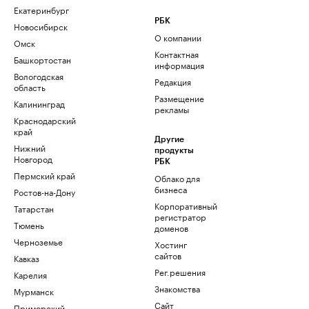
Екатеринбург
РБК
Новосибирск
О компании
Омск
Контактная
Башкортостан
информация
Вологодская
Редакция
область
Размещение
Калининград
рекламы
Краснодарский
край
Другие
Нижний
продукты
Новгород
РБК
Пермский край
Облако для
бизнеса
Ростов-на-Дону
Корпоративный
Татарстан
регистратор
Тюмень
доменов
Черноземье
Хостинг
сайтов
Кавказ
Рег.решения
Карелия
Знакомства
Мурманск
Сайт
Приморский