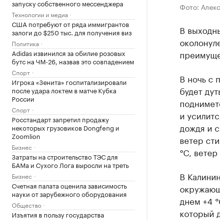
запуску собственного мессенджера
Фото: Алек
Технологии и медиа
США потребуют от ряда иммигрантов
В выходн
залоги до $250 тыс. для получения виз
околонул
Политика
Adidas извинился за обилие розовых
преимуще
бутс на ЧМ-26, назвав это совпадением
Спорт
В ночь с 
Игрока «Зенита» госпитализировали
будет дут
после удара локтем в матче Кубка
России
подниметс
Спорт
и усилитс
Росстандарт запретил продажу
дождя и с
некоторых грузовиков Dongfeng и
Zoomlion
ветер сти
Бизнес
°C, ветер
Затраты на строительство ТЭС для
БАМа и Сухого Лога выросли на треть
В Калини
Бизнес
Счетная палата оценила зависимость
окружающ
науки от зарубежного оборудования
днем +4 °
Общество
который д
Изъятия в пользу государства