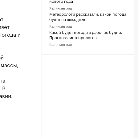
нового года
Калининград
Метеорологи рассказали, какой погода
от
будет на выходные
ляет
Калининград
Какой будет погода в рабочие будни.
Погода и
Прогнозы метеорологов
Калининград
ой
 массы,
на
 В
авии.