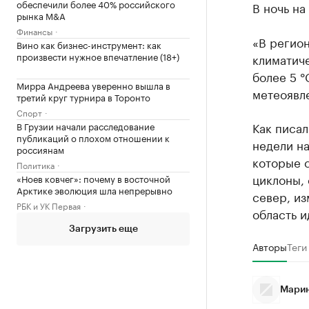
обеспечили более 40% российского
В ночь на
рынка M&A
Финансы
«В регио
Вино как бизнес-инструмент: как
произвести нужное впечатление (18+)
климатич
более 5 °
Мирра Андреева уверенно вышла в
метеоявл
третий круг турнира в Торонто
Спорт
Как писал
В Грузии начали расследование
публикаций о плохом отношении к
недели н
россиянам
которые 
Политика
циклоны, 
«Ноев ковчег»: почему в восточной
Арктике эволюция шла непрерывно
север, из
РБК и УК Первая
область 
Загрузить еще
Авторы
Теги
Марин