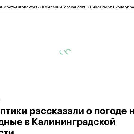
жимость
Autonews
РБК Компании
Телеканал
РБК Вино
Спорт
Школа упра
ипто
РБК Бизнес-среда
Дискуссионный клуб
Исследования
Кредитные 
рагентов
Политика
Экономика
Бизнес
Технологии и медиа
Финансы
Рын
д
птики рассказали о погоде 
дные в Калининградской
сти