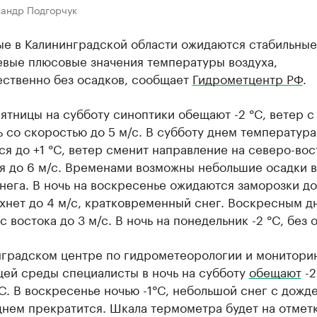
сандр Подгорчук
ые в Калининградской области ожидаются стабильные
евые плюсовые значения температуры воздуха,
ственно без осадков, сообщает
Гидрометцентр РФ
.
пятницы на субботу синоптики обещают -2 °C, ветер с
ь со скоростью до 5 м/с. В субботу днем температура
я до +1 °C, ветер сменит направление на северо-во
я до 6 м/с. Временами возможны небольшие осадки в
нега. В ночь на воскресенье ожидаются заморозки до 
хнет до 4 м/с, кратковременный снег. Воскресным д
 с востока до 3 м/с. В ночь на понедельник -2 °C, без 
нградском центре по гидрометеорологии и монитори
ей среды специалисты в ночь на субботу
обещают
-2
C. В воскресенье ночью -1°C, небольшой снег с дожд
нем прекратится. Шкала термометра будет на отметк