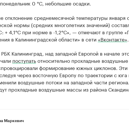
 понедельник 0 °C, небольшие осадки.
не отклонение среднемесячной температуры января 
еской нормы (средних многолетних значений) состав
C: + 4,1°С при норме в -1,2°С», — отмечают в группе «
ения в Калининградской области» в сети
«Вконтакте»
.
 РБК Калининград, над западной Европой в начале эт
ачали
поступать
относительно прохладные воздушные
спровоцировали формирование южных циклонов. Эти
следуя через восточную Европу по траектории с юга 
менили воздушные потоки на западной части региона.
идут прохладные воздушные массы из района Скандин
а Маркевич