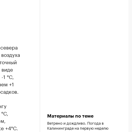
 севера
 воздуха
сточный
 виде
-1 °C,
нем +1
осадков.
нгу
 °C,
Материалы по теме
ем,
Ветрено и дождливо. Погода в
е +4°C.
Калининграде на первую неделю