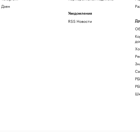
Дзен
Ра
Уведомления
RSS Новости
Др
Об
Ко
до
Хо
Ре
Зн
Са
РБ
РБ
Шк