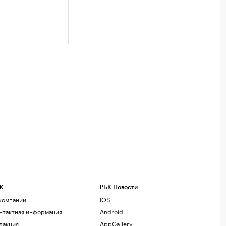
К
РБК Новости
компании
iOS
нтактная информация
Android
дакция
AppGallery