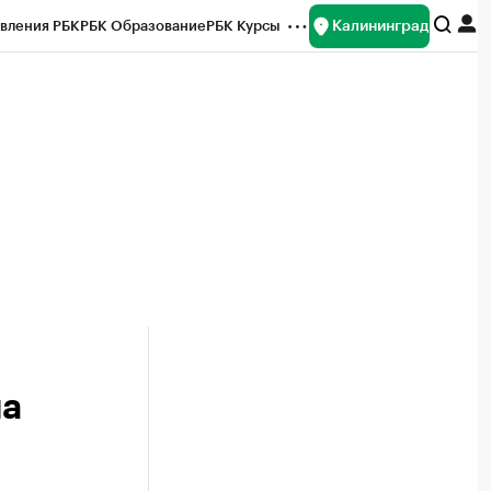
Калининград
вления РБК
РБК Образование
РБК Курсы
рейтинги
Франшизы
Газета
ок наличной валюты
на