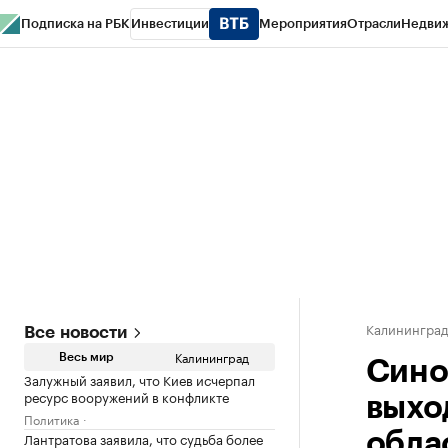
Подписка на РБК
Инвестиции
Мероприятия
Отрасли
Недви
РБК Life
Тренды
Визионеры
Национальные проекты
Город
Стиль
Кр
Спецпроекты СПб
Конференции СПб
Спецпроекты
Проверка конт
Калинингра
Все новости
Калининград
Весь мир
Сино
Залужный заявил, что Киев исчерпал
ресурс вооружений в конфликте
выхо
Политика
Лантратова заявила, что судьба более
обла