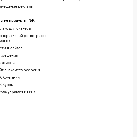
змещение рекламы
угие продукты РБК
лако для бизнеса
рпоративный регистратор
менов
стинг сайтов
г.решения
акомства
йт знакомств podbor.ru
К Компании
К Курсы
ола управления РБК