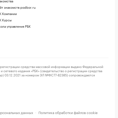
акомства
йт знакомств podbor.ru
К Компании
К Курсы
ола управления РБК
регистрации средства массовой информации выдано Федеральной
и сетевого издания «РБК» (свидетельство о регистрации средства
ор) 03.12.2021 за номером ЭЛ №ФС77-82385) сопровождаются
ерсональных данных
Политика обработки файлов cookie
·