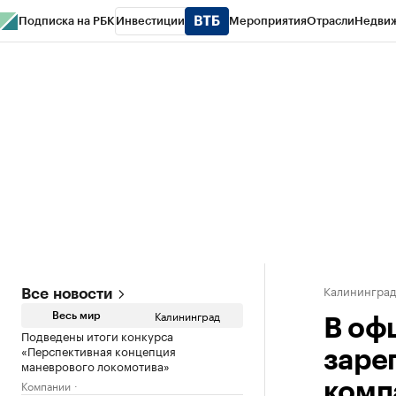
Подписка на РБК
Инвестиции
Мероприятия
Отрасли
Недви
РБК Life
Тренды
Визионеры
Национальные проекты
Город
Стиль
Кр
Спецпроекты СПб
Конференции СПб
Спецпроекты
Проверка конт
Калинингра
Все новости
Калининград
Весь мир
В оф
Подведены итоги конкурса
«Перспективная концепция
заре
маневрового локомотива»
Компании
комп