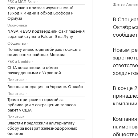
РБК и МСП Банк
Фото: Алек
Хуснуллин призвал изучить новый
выход к Индии в обход Босфора и
Ормуза
В Специа
Экономика
Октябрьск
NASA и ESO подтвердили факт падения
сообщаетс
верхней ступени Falcon 9 на Луну
Общество
Новым ре
Почему инвесторы выбирают офисы в
оживленных районах Москвы
зарегист
РБК и Upside
ответств
США восстановили обмен
холдингов
разведданными с Украиной
Политика
Военная операция на Украине. Онлайн
В конце 2
Политика
принадле
Трамп пригрозил тюрьмой за
компании
публикации о сокращении запасов
ракет у США
Политика
Компания
Властям предложили альтернативу
наименов
сбору за возврат железнодорожных
общество
билетов