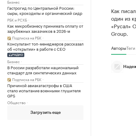
Бизнес
Гастрогид по Центральной России:
Как писал
сыры, крокодилы и органический сидр
один из 
РБК и РСХБ
«Русал» О
Как микробизнесу принимать оплату от
зарубежных заказчиков в 2026-м
Group.
Подписка на РБК
Консультант топ-менеджеров рассказал
Авторы
Теги
об «открытии» в работе с CEO
РАДИО
Бизнес
В России разработали национальный
Надеж
стандарт для синтетических данных
Подписка на РБК
Причиной авиакатастрофы в США
стало испытание военными глушителя
GPS
Общество
Загрузить еще