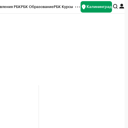
Калининград
вления РБК
РБК Образование
РБК Курсы
рейтинги
Франшизы
Газета
ок наличной валюты