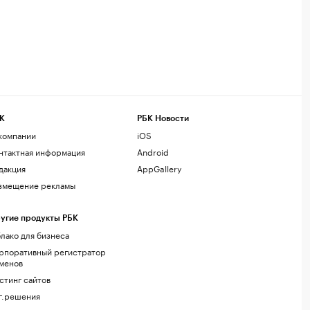
К
РБК Новости
компании
iOS
нтактная информация
Android
дакция
AppGallery
змещение рекламы
угие продукты РБК
лако для бизнеса
рпоративный регистратор
менов
стинг сайтов
г.решения