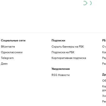
Социальные сети
Подписки
РБ
ВКонтакте
Скрыть баннеры на РБК
О 
Одноклассники
Подписка на РБК
Ко
Telegram
Корпоративная подписка
Ре
Дзен
Ра
Уведомления
RSS Новости
Др
Об
Ко
до
Хо
Ре