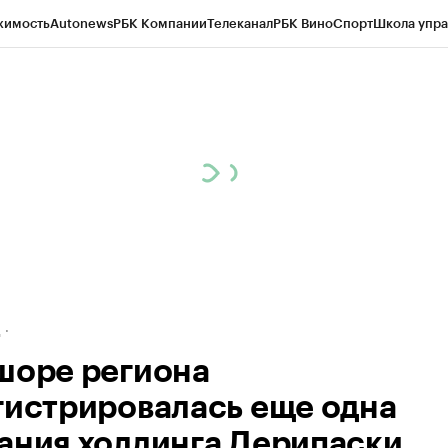
жимость
Autonews
РБК Компании
Телеканал
РБК Вино
Спорт
Школа упра
ипто
РБК Бизнес-среда
Дискуссионный клуб
Исследования
Кредитные 
рагентов
Политика
Экономика
Бизнес
Технологии и медиа
Финансы
Рын
д
шоре региона
гистрировалась еще одна
ания холдинга Дерипаски