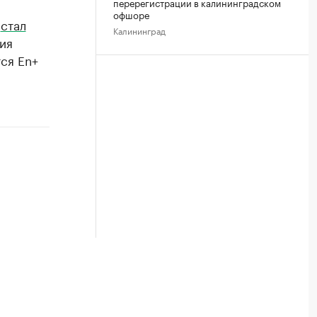
перерегистрации в калининградском
офшоре
Р
стал
Калининград
ия
ся En+