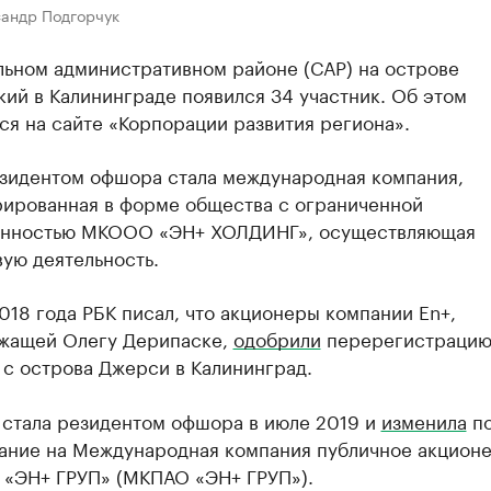
сандр Подгорчук
льном административном районе (САР) на острове
ий в Калининграде появился 34 участник. Об этом
я на сайте «Корпорации развития региона».
зидентом офшора стала международная компания,
рированная в форме общества с ограниченной
енностью МКООО «ЭН+ ХОЛДИНГ», осуществляющая
ую деятельность.
018 года РБК писал, что акционеры компании En+,
жащей Олегу Дерипаске,
одобрили
перерегистраци
 с острова Джерси в Калининград.
 стала резидентом офшора в июле 2019 и
изменила
по
ание на Международная компания публичное акцион
 «ЭН+ ГРУП» (МКПАО «ЭН+ ГРУП»).