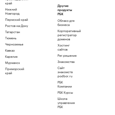
край
Другие
Нижний
продукты
Новгород
РБК
Пермский край
Облако для
бизнеса
Ростов-на-Дону
Корпоративный
Татарстан
регистратор
Тюмень
доменов
Черноземье
Хостинг
сайтов
Кавказ
Рег.решения
Карелия
Знакомства
Мурманск
Сайт
Приморский
знакомств
край
podbor.ru
РБК
Компании
РБК Курсы
Школа
управления
РБК