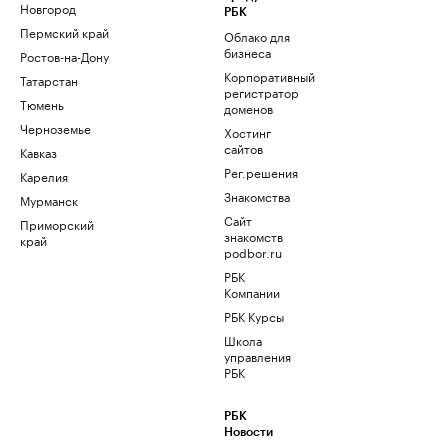
Новгород
РБК
Пермский край
Облако для
бизнеса
Ростов-на-Дону
Корпоративный
Татарстан
регистратор
Тюмень
доменов
Черноземье
Хостинг
сайтов
Кавказ
Рег.решения
Карелия
Знакомства
Мурманск
Сайт
Приморский
знакомств
край
podbor.ru
РБК
Компании
РБК Курсы
Школа
управления
РБК
РБК
Новости