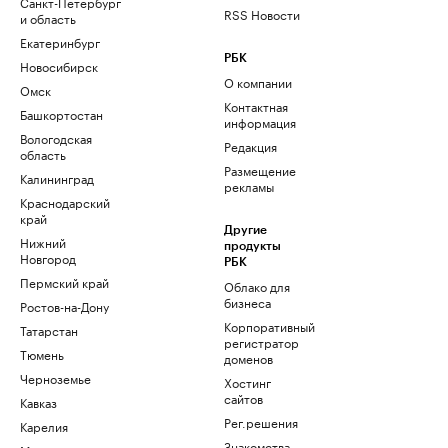
Санкт-Петербург
RSS Новости
и область
Екатеринбург
РБК
Новосибирск
О компании
Омск
Контактная
Башкортостан
информация
Вологодская
Редакция
область
Размещение
Калининград
рекламы
Краснодарский
край
Другие
Нижний
продукты
Новгород
РБК
Пермский край
Облако для
бизнеса
Ростов-на-Дону
Корпоративный
Татарстан
регистратор
Тюмень
доменов
Черноземье
Хостинг
сайтов
Кавказ
Рег.решения
Карелия
Знакомства