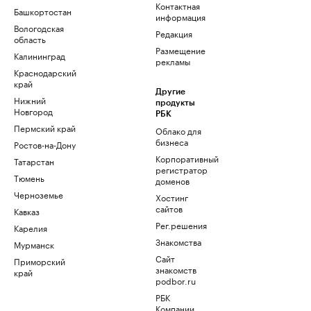
Контактная
Башкортостан
информация
Вологодская
Редакция
область
Размещение
Калининград
рекламы
Краснодарский
край
Другие
Нижний
продукты
Новгород
РБК
Пермский край
Облако для
бизнеса
Ростов-на-Дону
Корпоративный
Татарстан
регистратор
Тюмень
доменов
Черноземье
Хостинг
сайтов
Кавказ
Рег.решения
Карелия
Знакомства
Мурманск
Сайт
Приморский
знакомств
край
podbor.ru
РБК
Компании