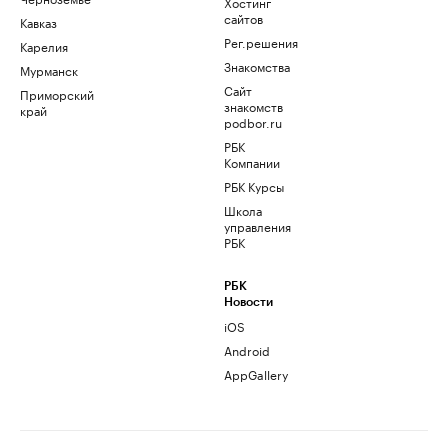
Хостинг
сайтов
Кавказ
Рег.решения
Карелия
Знакомства
Мурманск
Сайт
Приморский
знакомств
край
podbor.ru
РБК
Компании
РБК Курсы
Школа
управления
РБК
РБК
Новости
iOS
Android
AppGallery