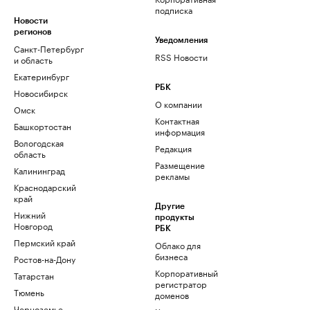
подписка
Новости
регионов
Уведомления
Санкт-Петербург
RSS Новости
и область
Екатеринбург
РБК
Новосибирск
О компании
Омск
Контактная
Башкортостан
информация
Вологодская
Редакция
область
Размещение
Калининград
рекламы
Краснодарский
край
Другие
Нижний
продукты
Новгород
РБК
Пермский край
Облако для
бизнеса
Ростов-на-Дону
Корпоративный
Татарстан
регистратор
Тюмень
доменов
Черноземье