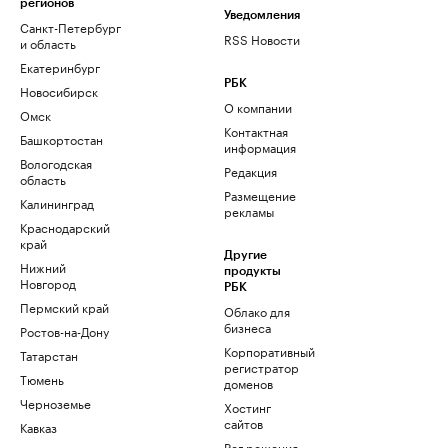
регионов
Уведомления
Санкт-Петербург
RSS Новости
и область
Екатеринбург
РБК
Новосибирск
О компании
Омск
Контактная
Башкортостан
информация
Вологодская
Редакция
область
Размещение
Калининград
рекламы
Краснодарский
край
Другие
Нижний
продукты
Новгород
РБК
Пермский край
Облако для
бизнеса
Ростов-на-Дону
Корпоративный
Татарстан
регистратор
Тюмень
доменов
Черноземье
Хостинг
сайтов
Кавказ
Рег.решения