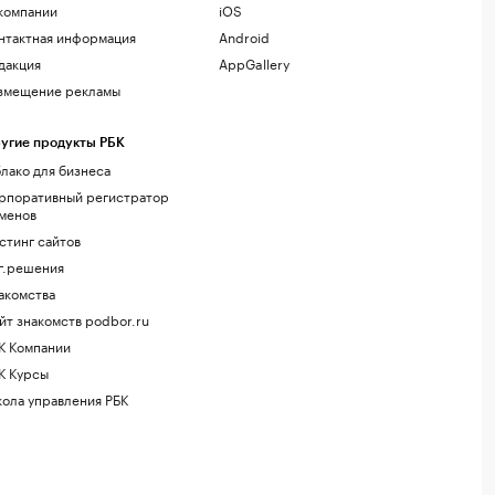
компании
iOS
нтактная информация
Android
дакция
AppGallery
змещение рекламы
угие продукты РБК
лако для бизнеса
рпоративный регистратор
менов
стинг сайтов
г.решения
акомства
йт знакомств podbor.ru
К Компании
К Курсы
ола управления РБК