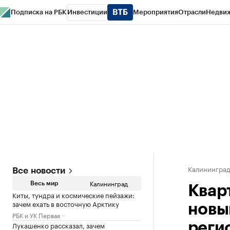
Подписка на РБК
Инвестиции
Мероприятия
Отрасли
Недви
РБК Life
Тренды
Визионеры
Национальные проекты
Город
Стиль
Кр
Спецпроекты СПб
Конференции СПб
Спецпроекты
Проверка конт
Калинингра
Все новости
Калининград
Весь мир
Квар
Киты, тундра и космические пейзажи:
зачем ехать в восточную Арктику
новы
РБК и УК Первая
Лукашенко рассказал, зачем
реги