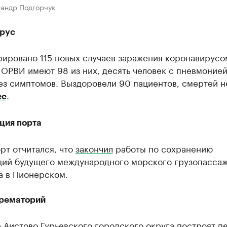
сандр Подгорчук
рус
рировано 115 новых случаев заражения коронавирусо
ОРВИ имеют 98 из них, десять человек с пневмонией
з симптомов. Выздоровели 90 пациентов, смертей н
.
ее
ция порта
рт отчитался, что
закончил
работы по сохранению
ций будущего международного морского грузопасса
а в Пионерском.
рематорий
 Аистово Гурьевского городского округа построят п