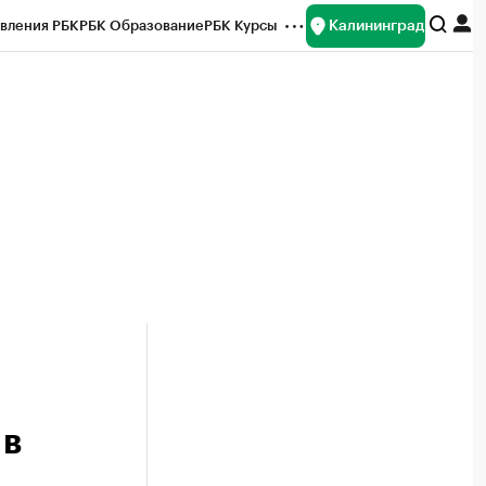
Калининград
вления РБК
РБК Образование
РБК Курсы
рейтинги
Франшизы
Газета
ок наличной валюты
 в