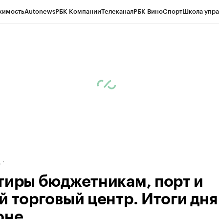
жимость
Autonews
РБК Компании
Телеканал
РБК Вино
Спорт
Школа упра
ипто
РБК Бизнес-среда
Дискуссионный клуб
Исследования
Кредитные 
рагентов
Политика
Экономика
Бизнес
Технологии и медиа
Финансы
Рын
д
тиры бюджетникам, порт и
й торговый центр. Итоги дня
оне