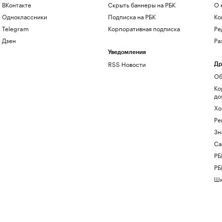
ВКонтакте
Скрыть баннеры на РБК
О 
Одноклассники
Подписка на РБК
Ко
Telegram
Корпоративная подписка
Ре
Дзен
Ра
Уведомления
RSS Новости
Др
Об
Ко
до
Хо
Ре
Зн
Са
РБ
РБ
Шк