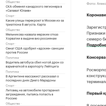
Общество
Фото: Алек
СКА обменял канадского легионера в
«Салават Юлаев»
Спорт
Коронави
Какие улицы перекроют в Москве из-за
триатлона 8 августа. Карта
Зарегист
Общество
Признаки 
Мельникова назвала мерзким отказ
семеро бе
Хорватии в выдаче виз россиянам
Спорт
Подробн
Сенат США одобрил «адские» санкции
против России
Политика
Консерва
Водитель автобуса сбил ногой дрон со
взрывчаткой в аэропорту Лейпцига
Росморпо
Политика
конструк
В Аргентине массажист рассказал о
последних днях Диего Марадоны
терминал
Спорт
Литовец на автомобиле протаранил
заграждения, пытаясь попасть в
Первый к
Россию
Общество
В поселке