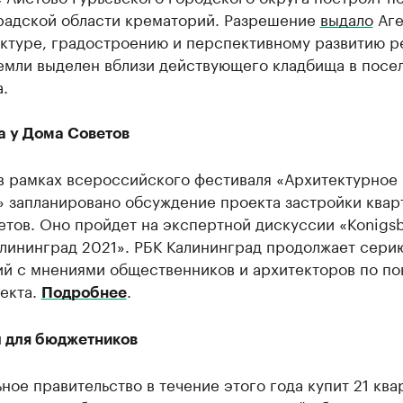
радской области крематорий. Разрешение
выдало
Аге
ектуре, градостроению и перспективному развитию р
земли выделен вблизи действующего кладбища в посе
.
а у Дома Советов
 в рамках всероссийского фестиваля «Архитектурное
 запланировано обсуждение проекта застройки кварт
етов. Оно пройдет на экспертной дискуссии «Konigs
алининград 2021». РБК Калининград продолжает сери
ий с мнениями общественников и архитекторов по по
екта.
.
Подробнее
 для бюджетников
ное правительство в течение этого года купит 21 ква