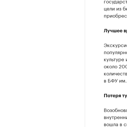
государст
цели из 
приобрес
Лучшее в
Экскурсио
популярно
культуре 
около 200
количест
в БФУ им.
Потеря т
Возобновл
внутренн
вошла в с