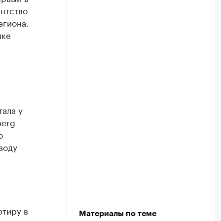
нтство
егиона.
лке
ала у
berg
ю
воду
ртиру в
Материалы по теме