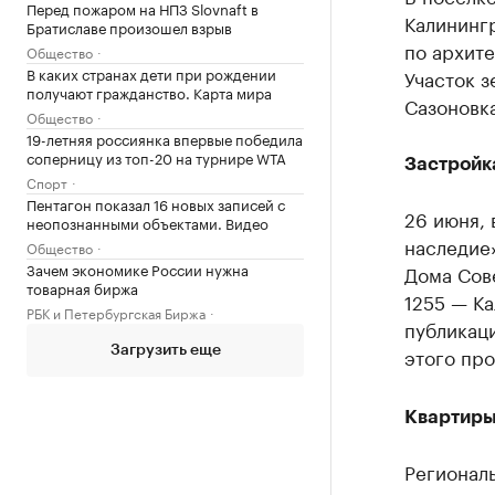
Перед пожаром на НПЗ Slovnaft в
Калининг
Братиславе произошел взрыв
по архит
Общество
В каких странах дети при рождении
Участок 
получают гражданство. Карта мира
Сазоновка
Общество
19-летняя россиянка впервые победила
соперницу из топ-20 на турнире WTA
Застройк
Спорт
Пентагон показал 16 новых записей с
26 июня,
неопознанными объектами. Видео
наследие»
Общество
Зачем экономике России нужна
Дома Сов
товарная биржа
1255 — К
РБК и Петербургская Биржа
публикац
этого про
Загрузить еще
Квартиры
Региональ