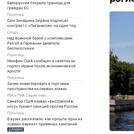
Белоруссия открыла границы для
граждан ЕС
Политика
Сын Зинедина Зидана подписал
контракт с «Леганесом» на один год
Спорт
Над военной базой с комплексами
Patriot в Германии заметили
беспилотники
Политика
Минфин США сообщил о «взятом за
горло» Иране после экономической
ярости
Политика
Зачем инвестировать в торговые
пространства на первых этажах
РБК и ПИК Серия плюс
Сенатор США назвал «выстрелом в
ногу» проект санкций против России
Политика
В вузах рассказали, как прошла одна из
«самых жарких» приемных кампаний
РАДИО