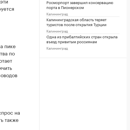
 эти
Росморпорт завершил консервацию
порта в Пионерском
руется
Калининград
Калининградская область теряет
туристов после открытия Турции
Калининград
Одна из прибалтийских стран открыла
въезд привитым россиянам
а пике
Калининград
тва по
отает
ичить
соводов
спрос на
ь также