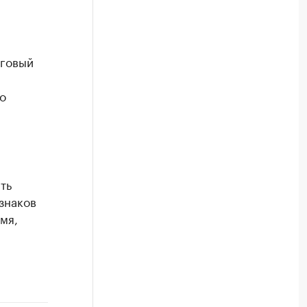
рговый
о
ть
знаков
мя,