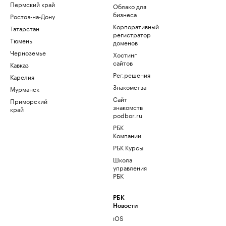
Пермский край
Облако для
бизнеса
Ростов-на-Дону
Корпоративный
Татарстан
регистратор
Тюмень
доменов
Черноземье
Хостинг
сайтов
Кавказ
Рег.решения
Карелия
Знакомства
Мурманск
Сайт
Приморский
знакомств
край
podbor.ru
РБК
Компании
РБК Курсы
Школа
управления
РБК
РБК
Новости
iOS