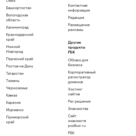
Контактная
Башкортостан
информация
Вологодская
Редакция
область
Размещение
Калининград
рекламы
Краснодарский
край
Другие
Нижний
продукты
Новгород
РБК
Пермский край
Облако для
бизнеса
Ростов-на-Дону
Корпоративный
Татарстан
регистратор
Тюмень
доменов
Черноземье
Хостинг
сайтов
Кавказ
Рег.решения
Карелия
Знакомства
Мурманск
Сайт
Приморский
знакомств
край
podbor.ru
РБК