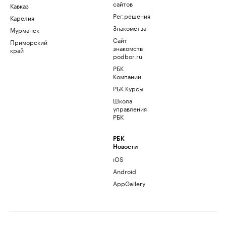
сайтов
Кавказ
Рег.решения
Карелия
Знакомства
Мурманск
Сайт
Приморский
знакомств
край
podbor.ru
РБК
Компании
РБК Курсы
Школа
управления
РБК
РБК
Новости
iOS
Android
AppGallery