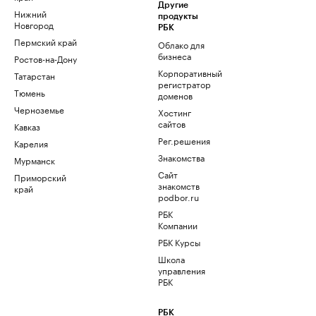
Другие
Нижний
продукты
Новгород
РБК
Пермский край
Облако для
бизнеса
Ростов-на-Дону
Корпоративный
Татарстан
регистратор
Тюмень
доменов
Черноземье
Хостинг
сайтов
Кавказ
Рег.решения
Карелия
Знакомства
Мурманск
Сайт
Приморский
знакомств
край
podbor.ru
РБК
Компании
РБК Курсы
Школа
управления
РБК
РБК