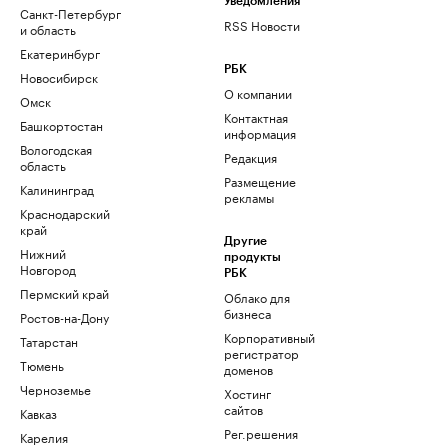
Уведомления
Санкт-Петербург
RSS Новости
и область
Екатеринбург
РБК
Новосибирск
О компании
Омск
Контактная
Башкортостан
информация
Вологодская
Редакция
область
Размещение
Калининград
рекламы
Краснодарский
край
Другие
Нижний
продукты
Новгород
РБК
Пермский край
Облако для
бизнеса
Ростов-на-Дону
Корпоративный
Татарстан
регистратор
Тюмень
доменов
Черноземье
Хостинг
сайтов
Кавказ
Рег.решения
Карелия