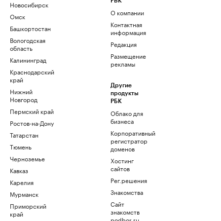
РБК
Новосибирск
О компании
Омск
Контактная
Башкортостан
информация
Вологодская
Редакция
область
Размещение
Калининград
рекламы
Краснодарский
край
Другие
Нижний
продукты
Новгород
РБК
Пермский край
Облако для
бизнеса
Ростов-на-Дону
Корпоративный
Татарстан
регистратор
Тюмень
доменов
Черноземье
Хостинг
сайтов
Кавказ
Рег.решения
Карелия
Знакомства
Мурманск
Сайт
Приморский
знакомств
край
podbor.ru