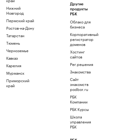
край
Другие
Нижний
продукты
Новгород
РБК
Пермский край
Облако для
бизнеса
Ростов-на-Дону
Корпоративный
Татарстан
регистратор
Тюмень
доменов
Черноземье
Хостинг
сайтов
Кавказ
Рег.решения
Карелия
Знакомства
Мурманск
Сайт
Приморский
знакомств
край
podbor.ru
РБК
Компании
РБК Курсы
Школа
управления
РБК