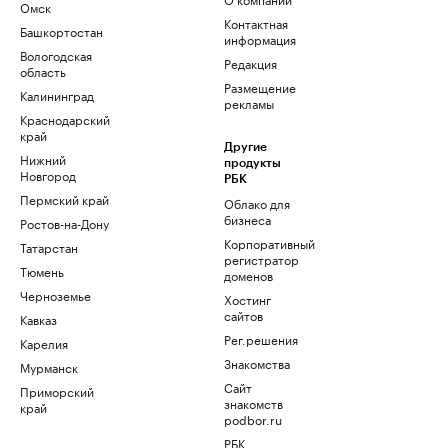
Омск
Контактная
Башкортостан
информация
Вологодская
Редакция
область
Размещение
Калининград
рекламы
Краснодарский
край
Другие
Нижний
продукты
Новгород
РБК
Пермский край
Облако для
бизнеса
Ростов-на-Дону
Корпоративный
Татарстан
регистратор
Тюмень
доменов
Черноземье
Хостинг
сайтов
Кавказ
Рег.решения
Карелия
Знакомства
Мурманск
Сайт
Приморский
знакомств
край
podbor.ru
РБК