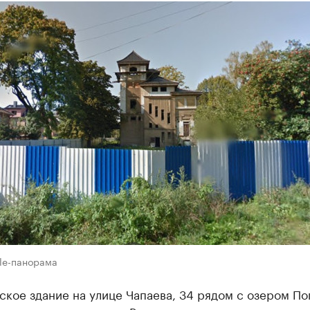
le-панорама
кое здание на улице Чапаева, 34 рядом с озером По