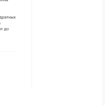
адратных
а
ют до