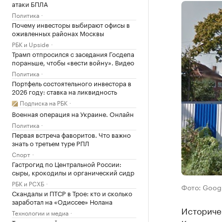
атаки БПЛА
Политика
Почему инвесторы выбирают офисы в
оживленных районах Москвы
РБК и Upside
Трамп отпросился с заседания Госдепа
пораньше, чтобы «вести войну». Видео
Политика
Портфель состоятельного инвестора в
2026 году: ставка на ликвидность
Подписка на РБК
Военная операция на Украине. Онлайн
Политика
Первая встреча фаворитов. Что важно
знать о третьем туре РПЛ
Спорт
Гастрогид по Центральной России:
сыры, крокодилы и органический сидр
РБК и РСХБ
Фото: Goog
Скандалы и ПТСР в Трое: кто и сколько
заработал на «Одиссее» Нолана
Историчес
Технологии и медиа