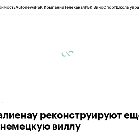
жимость
Autonews
РБК Компании
Телеканал
РБК Вино
Спорт
Школа упра
ипто
РБК Бизнес-среда
Дискуссионный клуб
Исследования
Кредитные 
рагентов
Политика
Экономика
Бизнес
Технологии и медиа
Финансы
Рын
д
алиенау реконструируют ещ
 немецкую виллу