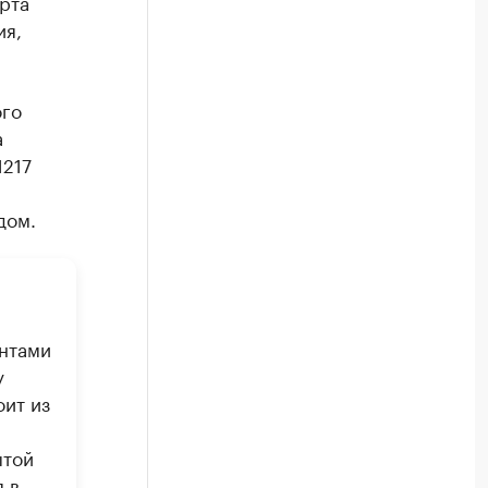
рта
ия,
ого
а
1217
дом.
ентами
у
ит из
ытой
 в