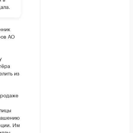
ала.
нник
ров АО
у
тёра
елить из
продаже
улицы
глашению
еции. Им
иллы