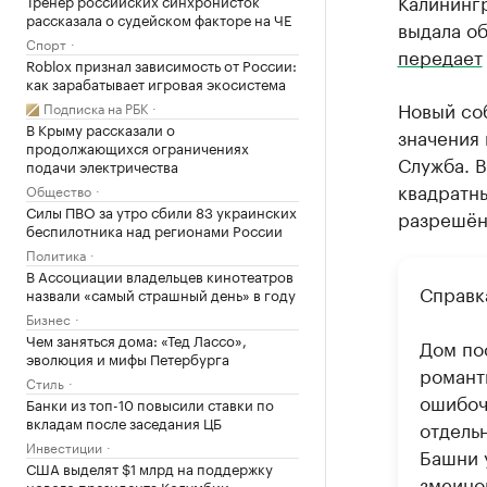
Калинингр
Тренер российских синхронисток
рассказала о судейском факторе на ЧЕ
выдала об
Спорт
передает
Roblox признал зависимость от России:
как зарабатывает игровая экосистема
Новый соб
Подписка на РБК
В Крыму рассказали о
значения
продолжающихся ограничениях
Служба. В
подачи электричества
квадратны
Общество
Силы ПВО за утро сбили 83 украинских
разрешён
беспилотника над регионами России
Политика
В Ассоциации владельцев кинотеатров
Справк
назвали «самый страшный день» в году
Бизнес
Чем заняться дома: «Тед Лассо»,
Дом по
эволюция и мифы Петербурга
романт
Стиль
ошибоч
Банки из топ-10 повысили ставки по
вкладам после заседания ЦБ
отдель
Инвестиции
Башни 
США выделят $1 млрд на поддержку
змеино
нового президента Колумбии