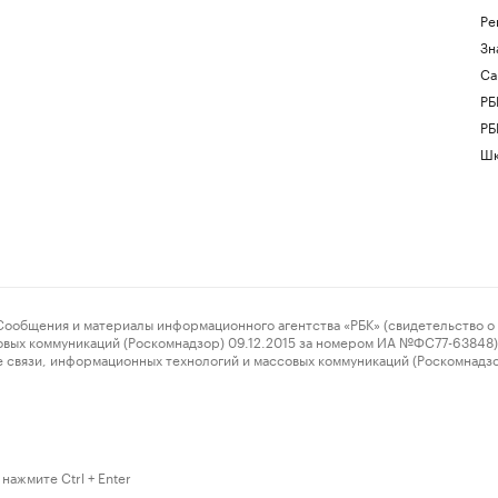
Ре
Зн
Са
РБ
РБ
Шк
ения и материалы информационного агентства «РБК» (свидетельство о 
овых коммуникаций (Роскомнадзор) 09.12.2015 за номером ИА №ФС77-63848) 
 связи, информационных технологий и массовых коммуникаций (Роскомнадз
нажмите Ctrl + Enter