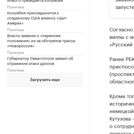
запусте
Политика
Колумбия присоединится к
созданному США альянсу «Щит
Америк»
Согласно
Политика
Власти заявили о «переломе
виллы с 
положения» из-за обстрелов трассы
«Русский 
«Новороссия»
Политика
Ранее РБ
Губернатор Севастополя заявил об
отражении атаки дронов
приспосо
Политика
(проспект
областног
Загрузить еще
Кроме тог
историче
немецкой 
Кутузова 
о сотрудн
является