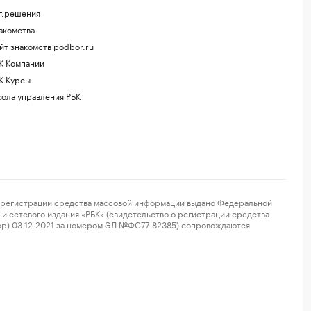
г.решения
акомства
йт знакомств podbor.ru
К Компании
К Курсы
ола управления РБК
регистрации средства массовой информации выдано Федеральной
и сетевого издания «РБК» (свидетельство о регистрации средства
ор) 03.12.2021 за номером ЭЛ №ФС77-82385) сопровождаются