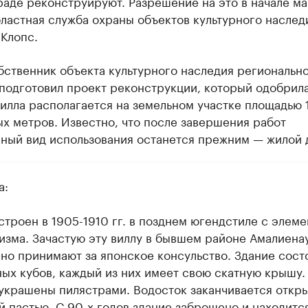
аде реконструируют. Разрешение на это в начале ма
ластная служба охраны объектов культурного наслед
Клопс.
ственник объекта культурного наследия региональн
 подготовил проект реконструкции, который одобрил
илла располагается на земельном участке площадью 
х метров. Известно, что после завершения работ
ный вид использования останется прежним — жилой 
а:
строен в 1905-1910 гг. в позднем югендстиле с элем
изма. Зачастую эту виллу в бывшем районе Амалиена
но принимают за японское консульство. Здание состо
ных кубов, каждый из них имеет свою скатную крышу.
украшены пилястрами. Водосток заканчивается откр
й пастью. С 90-х годов здание заброшено и находится