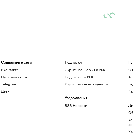
Социальные сети
Подписки
РБ
ВКонтакте
Скрыть баннеры на РБК
О 
Одноклассники
Подписка на РБК
Ко
Telegram
Корпоративная подписка
Ре
Дзен
Ра
Уведомления
RSS Новости
Др
Об
Ко
до
Хо