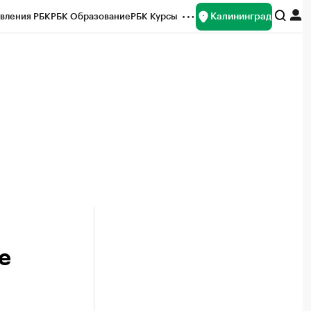
Калининград
вления РБК
РБК Образование
РБК Курсы
рейтинги
Франшизы
Газета
ок наличной валюты
е