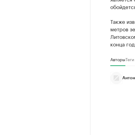
обойдется
Также изв
метров з
Литовском
конца год
Авторы
Теги
Антон