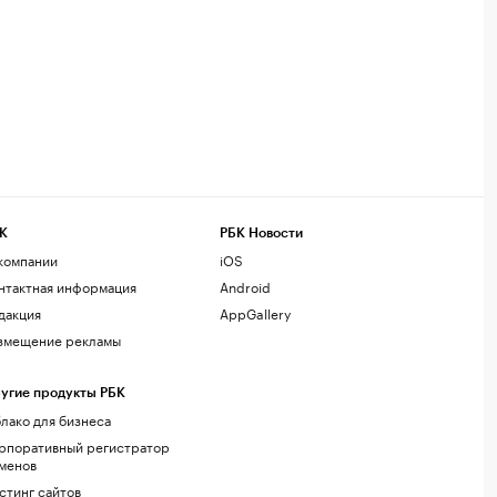
К
РБК Новости
компании
iOS
нтактная информация
Android
дакция
AppGallery
змещение рекламы
угие продукты РБК
лако для бизнеса
рпоративный регистратор
менов
стинг сайтов