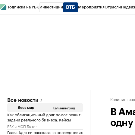
Подписка на РБК
Инвестиции
Мероприятия
Отрасли
Недви
РБК Life
Тренды
Визионеры
Национальные проекты
Город
Стиль
Кр
Спецпроекты СПб
Конференции СПб
Спецпроекты
Проверка конт
Калинингра
Все новости
Калининград
Весь мир
В Ам
Как облигационный долг помог решить
задачи реального бизнеса. Кейсы
одну
РБК и МСП Банк
Глава Адыгеи рассказал о последствиях