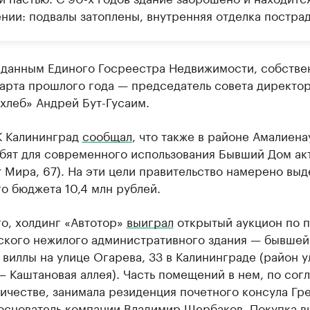
нии: подвалы затоплены, внутренняя отделка пострад
 данным Единого Госреестра Недвижимости, собстве
марта прошлого года — председатель совета директо
хлеб» Андрей Бут-Гусаим.
К Калининград
сообщал
, что также в районе Амалиена
бят для современного использования Бывший Дом ак
 Мира, 67). На эти цели правительство намерено выд
о бюджета 10,4 млн рублей.
о, холдинг «Автотор»
выиграл
открытый аукцион по 
ского нежилого административного здания — бывшей
виллы на улице Огарева, 33 в Калининграде (район 
— Каштановая аллея). Часть помещений в нем, по со
ичестве, занимала резиденция почетного консула Гр
 основатель компании Владимир Щербаков. Покупка в