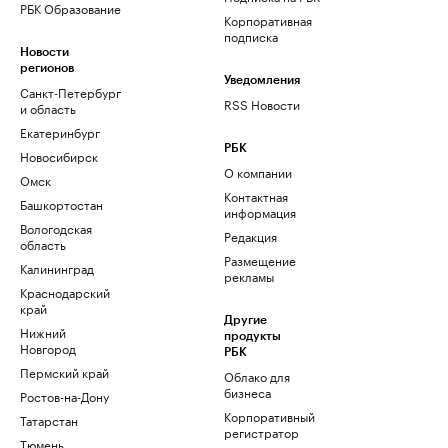
РБК Образование
Корпоративная
подписка
Новости
регионов
Уведомления
Санкт-Петербург
RSS Новости
и область
Екатеринбург
РБК
Новосибирск
О компании
Омск
Контактная
Башкортостан
информация
Вологодская
Редакция
область
Размещение
Калининград
рекламы
Краснодарский
край
Другие
Нижний
продукты
Новгород
РБК
Пермский край
Облако для
бизнеса
Ростов-на-Дону
Корпоративный
Татарстан
регистратор
Тюмень
доменов