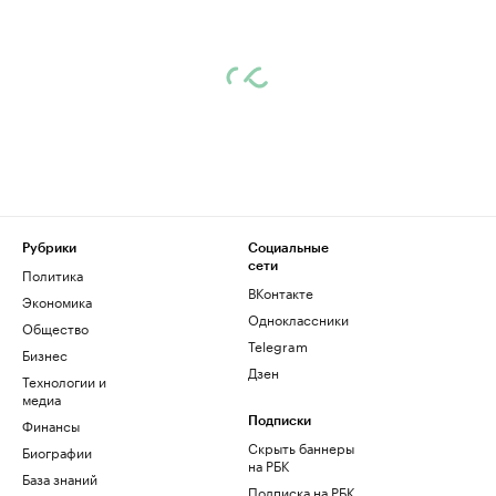
Рубрики
Социальные
сети
Политика
ВКонтакте
Экономика
Одноклассники
Общество
Telegram
Бизнес
Дзен
Технологии и
медиа
Финансы
Подписки
Скрыть баннеры
Биографии
на РБК
База знаний
Подписка на РБК