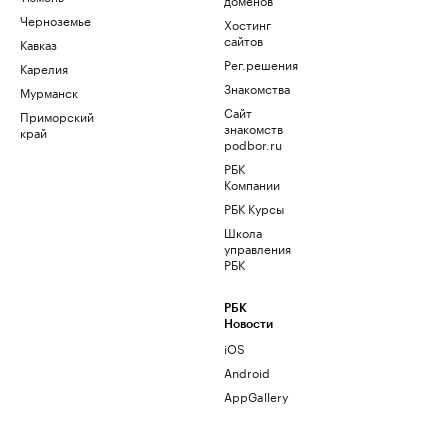
Черноземье
Хостинг
сайтов
Кавказ
Рег.решения
Карелия
Знакомства
Мурманск
Сайт
Приморский
знакомств
край
podbor.ru
РБК
Компании
РБК Курсы
Школа
управления
РБК
РБК
Новости
iOS
Android
AppGallery