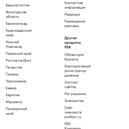
Контактная
Башкортостан
информация
Вологодская
Редакция
область
Размещение
Калининград
рекламы
Краснодарский
край
Другие
Нижний
продукты
Новгород
РБК
Пермский край
Облако для
бизнеса
Ростов-на-Дону
Корпоративный
Татарстан
регистратор
Тюмень
доменов
Черноземье
Хостинг
сайтов
Кавказ
Рег.решения
Карелия
Знакомства
Мурманск
Сайт
Приморский
знакомств
край
podbor.ru
РБК
Компании