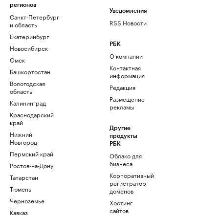
регионов
Уведомления
Санкт-Петербург
RSS Новости
и область
Екатеринбург
РБК
Новосибирск
О компании
Омск
Контактная
Башкортостан
информация
Вологодская
Редакция
область
Размещение
Калининград
рекламы
Краснодарский
край
Другие
Нижний
продукты
Новгород
РБК
Пермский край
Облако для
бизнеса
Ростов-на-Дону
Корпоративный
Татарстан
регистратор
Тюмень
доменов
Черноземье
Хостинг
сайтов
Кавказ