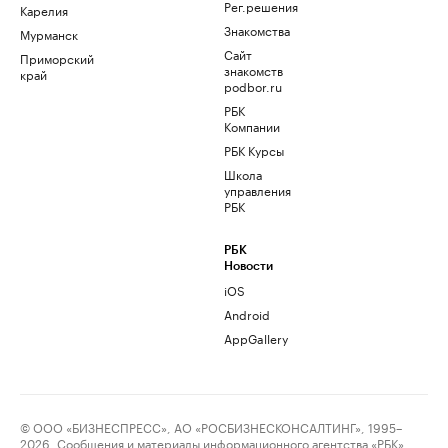
Рег.решения
Карелия
Знакомства
Мурманск
Сайт
Приморский
знакомств
край
podbor.ru
РБК
Компании
РБК Курсы
Школа
управления
РБК
РБК
Новости
iOS
Android
AppGallery
© ООО «БИЗНЕСПРЕСС», АО «РОСБИЗНЕСКОНСАЛТИНГ», 1995–
2026. Сообщения и материалы информационного агентства «РБК»