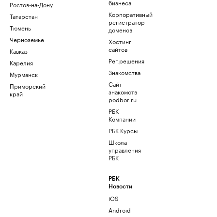
бизнеса
Ростов-на-Дону
Корпоративный
Татарстан
регистратор
Тюмень
доменов
Черноземье
Хостинг
сайтов
Кавказ
Рег.решения
Карелия
Знакомства
Мурманск
Сайт
Приморский
знакомств
край
podbor.ru
РБК
Компании
РБК Курсы
Школа
управления
РБК
РБК
Новости
iOS
Android