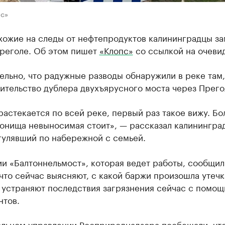
пс»
хожие на следы от нефтепродуктов калининградцы з
Преголе. Об этом пишет
«Клопс»
со ссылкой на очеви
льно, что радужные разводы обнаружили в реке там,
ительство дублера двухъярусного моста через Прего
растекается по всей реке, первый раз такое вижу. Б
вонища невыносимая стоит», — рассказал калинингра
гулявший по набережной с семьей.
и «Балтоннельмост», которая ведет работы, сообщил
что сейчас выясняют, с какой баржи произошла утечк
 устраняют последствия загрязнения сейчас с помо
нтов.
альном управлении Росприроднадзора пообещали, чт