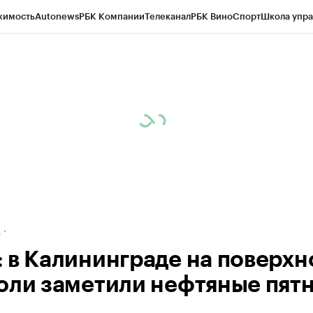
жимость
Autonews
РБК Компании
Телеканал
РБК Вино
Спорт
Школа упра
ипто
РБК Бизнес-среда
Дискуссионный клуб
Исследования
Кредитные 
рагентов
Политика
Экономика
Бизнес
Технологии и медиа
Финансы
Рын
д
 в Калининграде на поверхн
оли заметили нефтяные пят