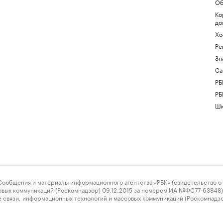
Об
Ко
до
Хо
Ре
Зн
Са
РБ
РБ
Шк
ения и материалы информационного агентства «РБК» (свидетельство о 
овых коммуникаций (Роскомнадзор) 09.12.2015 за номером ИА №ФС77-63848) 
 связи, информационных технологий и массовых коммуникаций (Роскомнадз