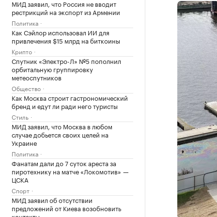
МИД заявил, что Россия не вводит
рестрикций на экспорт из Армении
Политика
Как Сэйлор использовал ИИ для
привлечения $15 млрд на биткоины
Крипто
Спутник «Электро-Л» №5 пополнил
орбитальную группировку
метеоспутников
Общество
Как Москва строит гастрономический
бренд и едут ли ради него туристы
Стиль
МИД заявил, что Москва в любом
случае добьется своих целей на
Украине
Политика
Фанатам дали до 7 суток ареста за
пиротехнику на матче «Локомотив» —
ЦСКА
Спорт
МИД заявил об отсутствии
предложений от Киева возобновить
контакты