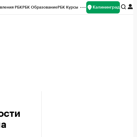
Калининград
вления РБК
РБК Образование
РБК Курсы
рейтинги
Франшизы
Газета
ок наличной валюты
ости
на