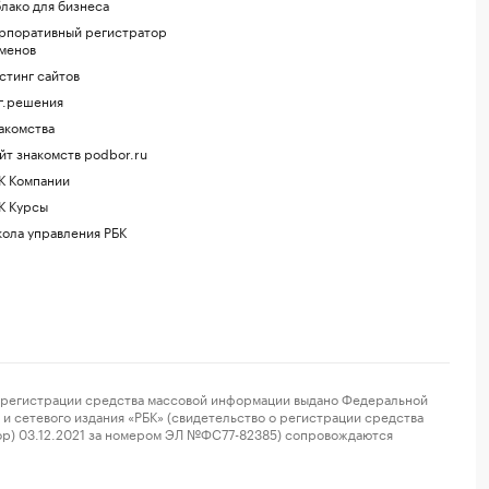
лако для бизнеса
рпоративный регистратор
менов
стинг сайтов
г.решения
акомства
йт знакомств podbor.ru
К Компании
К Курсы
ола управления РБК
регистрации средства массовой информации выдано Федеральной
и сетевого издания «РБК» (свидетельство о регистрации средства
ор) 03.12.2021 за номером ЭЛ №ФС77-82385) сопровождаются