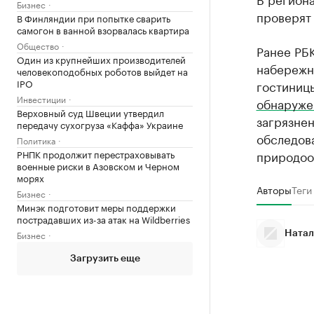
Бизнес
проверят
В Финляндии при попытке сварить
самогон в ванной взорвалась квартира
Общество
Ранее РБК
Один из крупнейших производителей
набережн
человекоподобных роботов выйдет на
IPO
гостиниц
Инвестиции
обнаруже
Верховный суд Швеции утвердил
загрязнен
передачу сухогруза «Каффа» Украине
обследов
Политика
РНПК продолжит перестраховывать
природоо
военные риски в Азовском и Черном
морях
Авторы
Теги
Бизнес
Минэк подготовит меры поддержки
пострадавших из-за атак на Wildberries
Бизнес
Натал
Загрузить еще