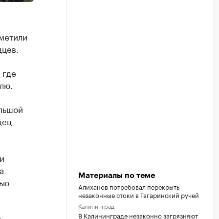
аметили
дцев.
 где
лю.
ольшой
дец
и
а
Материалы по теме
щью
Алиханов потребовал перекрыть
незаконные стоки в Гагаринский ручей
Калининград
В Калининграде незаконно загрязняют
о