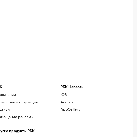
К
РБК Новости
компании
iOS
нтактная информация
Android
дакция
AppGallery
змещение рекламы
угие продукты РБК