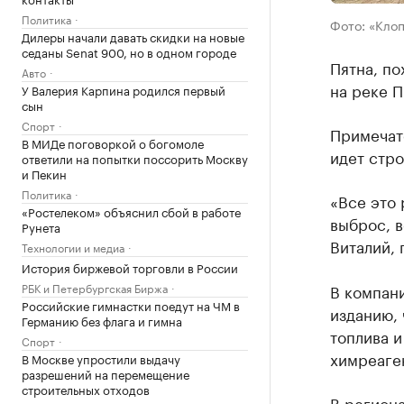
Политика
Фото: «Кло
Дилеры начали давать скидки на новые
седаны Senat 900, но в одном городе
Пятна, по
Авто
на реке 
У Валерия Карпина родился первый
сын
Спорт
Примечате
В МИДе поговоркой о богомоле
идет стро
ответили на попытки поссорить Москву
и Пекин
Политика
«Все это 
«Ростелеком» объяснил сбой в работе
выброс, 
Рунета
Виталий, 
Технологии и медиа
История биржевой торговли в России
РБК и Петербургская Биржа
В компани
Российские гимнастки поедут на ЧМ в
изданию, 
Германию без флага и гимна
топлива и
Спорт
химреаге
В Москве упростили выдачу
разрешений на перемещение
строительных отходов
В регион