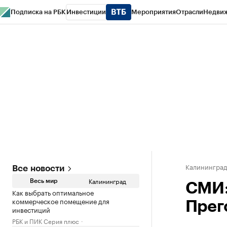
Подписка на РБК
Инвестиции
Мероприятия
Отрасли
Недви
РБК Life
Тренды
Визионеры
Национальные проекты
Город
Стиль
Кр
Спецпроекты СПб
Конференции СПб
Спецпроекты
Проверка конт
Калинингра
Все новости
Калининград
Весь мир
СМИ:
Как выбрать оптимальное
коммерческое помещение для
Прег
инвестиций
РБК и ПИК Серия плюс