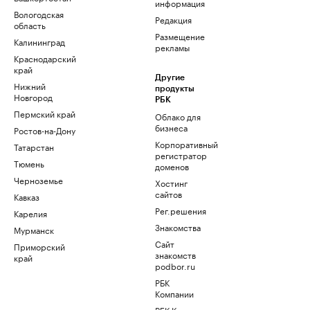
информация
Вологодская
Редакция
область
Размещение
Калининград
рекламы
Краснодарский
край
Другие
Нижний
продукты
Новгород
РБК
Пермский край
Облако для
бизнеса
Ростов-на-Дону
Корпоративный
Татарстан
регистратор
Тюмень
доменов
Черноземье
Хостинг
сайтов
Кавказ
Рег.решения
Карелия
Знакомства
Мурманск
Сайт
Приморский
знакомств
край
podbor.ru
РБК
Компании
РБК Курсы