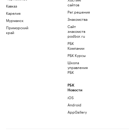
сайтов
Кавказ
Рег.решения
Карелия
Знакомства
Мурманск
Сайт
Приморский
знакомств
край
podbor.ru
РБК
Компании
РБК Курсы
Школа
управления
РБК
РБК
Новости
iOS
Android
AppGallery