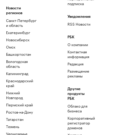
подписка
Новости
регионов
Уведомления
Санкт-Петербург
RSS Новости
и область
Екатеринбург
РБК
Новосибирск
О компании
Омск
Контактная
Башкортостан
информация
Вологодская
Редакция
область
Размещение
Калининград
рекламы
Краснодарский
край
Другие
Нижний
продукты
Новгород
РБК
Пермский край
Облако для
бизнеса
Ростов-на-Дону
Корпоративный
Татарстан
регистратор
Тюмень
доменов
Черноземье
Хостинг