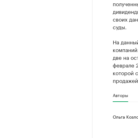
полученн
дивиденд
своих дан
суды.
На данны
компаний.
две на ос
феврале 2
которой с
продажей
Авторы
Ольга Козл