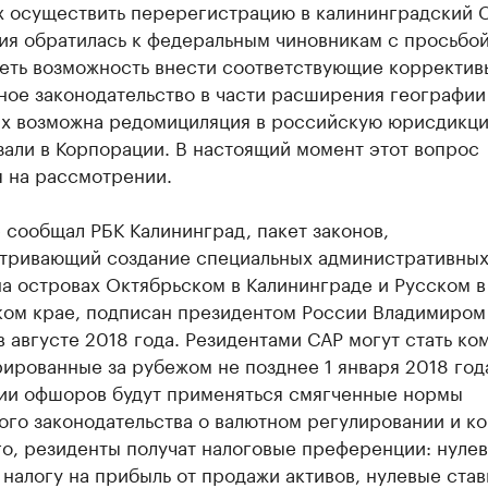
 осуществить перерегистрацию в калининградский С
ия обратилась к федеральным чиновникам с просьбо
еть возможность внести соответствующие корректив
ое законодательство в части расширения географии
ых возможна редомициляция в российскую юрисдикци
али в Корпорации. В настоящий момент этот вопрос
я на рассмотрении.
 сообщал РБК Калининград, пакет законов,
тривающий создание специальных административны
а островах Октябрьском в Калининграде и Русском в
ом крае, подписан президентом России Владимиром
 августе 2018 года. Резидентами САР могут стать ко
ированные за рубежом не позднее 1 января 2018 год
ии офшоров будут применяться смягченные нормы
го законодательства о валютном регулировании и ко
го, резиденты получат налоговые преференции: нуле
 налогу на прибыль от продажи активов, нулевые став