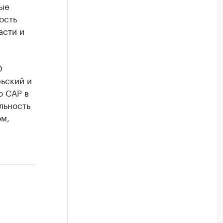
ые
ость
асти и
0
ьский и
о САР в
льность
ом,