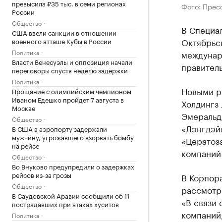
превысила ₽35 тыс. в семи регионах
Фото: Прес
России
Общество
В Специа
США ввели санкции в отношении
Октябрьс
военного атташе Кубы в России
Политика
междунар
Власти Венесуэлы и оппозиция начали
правитель
переговоры спустя неделю задержки
Политика
Новыми р
Прощание с олимпийским чемпионом
Иваном Едешко пройдет 7 августа в
Холдингз
Москве
Эмеральд
Общество
«Лэнгдэй
В США в аэропорту задержали
мужчину, угрожавшего взорвать бомбу
«Цератоз
на рейсе
компаний
Общество
Во Внуково предупредили о задержках
рейсов из-за грозы
В Корпора
Общество
рассмотр
В Саудовской Аравии сообщили об 11
«В связи
пострадавших при атаках хуситов
компаний
Политика