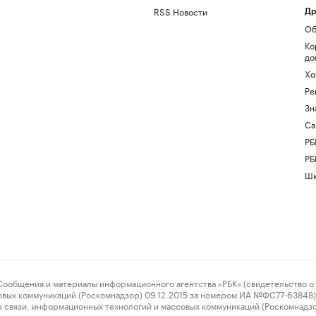
RSS Новости
Др
Об
Ко
до
Хо
Ре
Зн
Са
РБ
РБ
Шк
ения и материалы информационного агентства «РБК» (свидетельство о 
овых коммуникаций (Роскомнадзор) 09.12.2015 за номером ИА №ФС77-63848) 
 связи, информационных технологий и массовых коммуникаций (Роскомнадз