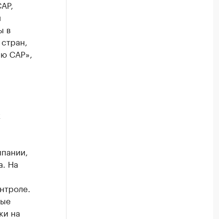
АР,
й
ы в
 стран,
ю САР»,
х
мпании,
а. На
нтроле.
вые
ки на