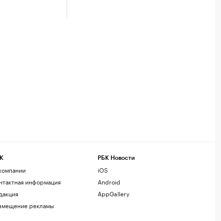
К
РБК Новости
компании
iOS
нтактная информация
Android
дакция
AppGallery
змещение рекламы