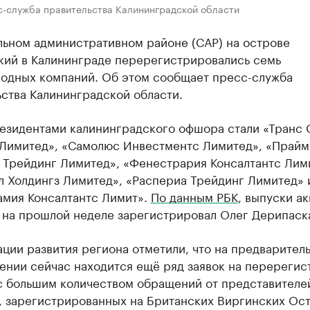
с-служба правительства Калининградской области
льном административном районе (САР) на острове
кий в Калининграде перерегистрировались семь
одных компаний. Об этом сообщает пресс-служба
ства Калининградской области.
езидентами калининградского офшора стали «Транс 
 Лимитед», «Самолюс Инвестментс Лимитед», «Прайм
 Трейдинг Лимитед», «Фенестрария Консалтантс Лим
л Холдингз Лимитед», «Распериа Трейдинг Лимитед» 
амия Консалтантс Лимит».
По данным РБК
, выпуски ак
 на прошлой неделе зарегистрировал Олег Дерипаск
ции развития региона отметили, что на предварител
ении сейчас находится ещё ряд заявок на перерегис
 с большим количеством обращений от представителе
, зарегистрированных на Британских Виргинских Ост