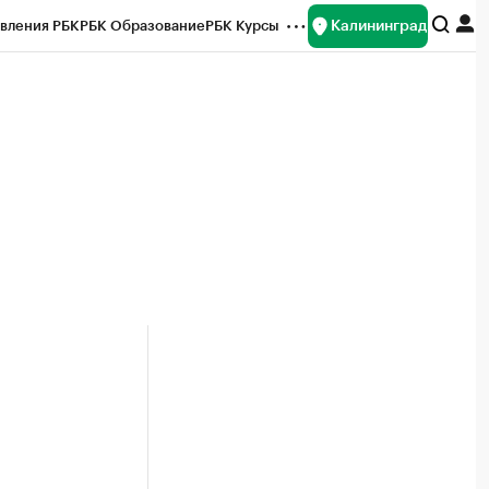
Калининград
вления РБК
РБК Образование
РБК Курсы
рейтинги
Франшизы
Газета
ок наличной валюты