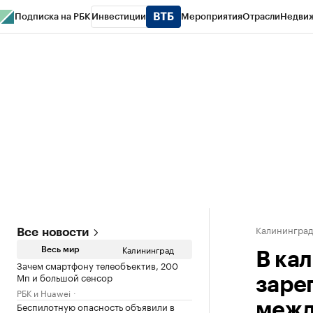
Подписка на РБК
Инвестиции
Мероприятия
Отрасли
Недви
РБК Life
Тренды
Визионеры
Национальные проекты
Город
Стиль
Кр
Спецпроекты СПб
Конференции СПб
Спецпроекты
Проверка конт
Калинингра
Все новости
Калининград
Весь мир
В ка
Зачем смартфону телеобъектив, 200
Мп и большой сенсор
заре
РБК и Huawei
Беспилотную опасность объявили в
межд