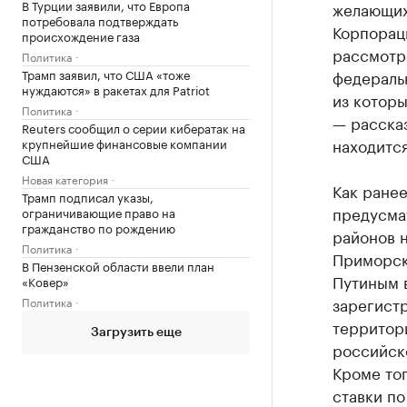
В Турции заявили, что Европа
желающих
потребовала подтверждать
Корпорац
происхождение газа
рассмотр
Политика
Трамп заявил, что США «тоже
федеральн
нуждаются» в ракетах для Patriot
из котор
Политика
— рассказ
Reuters сообщил о серии кибератак на
находитс
крупнейшие финансовые компании
США
Новая категория
Как ранее
Трамп подписал указы,
предусма
ограничивающие право на
гражданство по рождению
районов н
Политика
Приморск
В Пензенской области ввели план
Путиным в
«Ковер»
зарегистр
Политика
территор
Загрузить еще
российско
Кроме то
ставки по