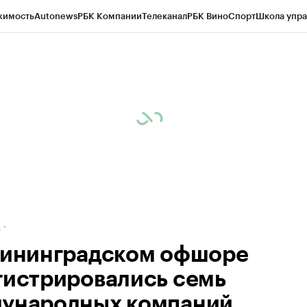
жимость
Autonews
РБК Компании
Телеканал
РБК Вино
Спорт
Школа упра
ипто
РБК Бизнес-среда
Дискуссионный клуб
Исследования
Кредитные 
рагентов
Политика
Экономика
Бизнес
Технологии и медиа
Финансы
Рын
д
лининградском офшоре
гистрировались семь
ународных компаний