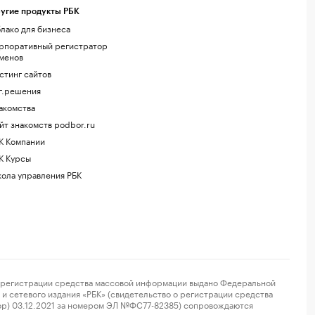
угие продукты РБК
лако для бизнеса
рпоративный регистратор
менов
стинг сайтов
г.решения
акомства
йт знакомств podbor.ru
К Компании
К Курсы
ола управления РБК
регистрации средства массовой информации выдано Федеральной
и сетевого издания «РБК» (свидетельство о регистрации средства
ор) 03.12.2021 за номером ЭЛ №ФС77-82385) сопровождаются