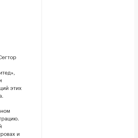
Сегтор
итед»,
и
ций этих
а.
ьном
трацию.
й
ровах и