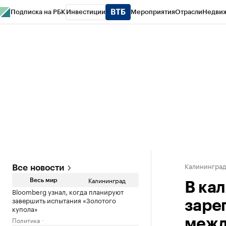
Подписка на РБК
Инвестиции
Мероприятия
Отрасли
Недви
РБК Life
Тренды
Визионеры
Национальные проекты
Город
Стиль
Кр
Спецпроекты СПб
Конференции СПб
Спецпроекты
Проверка конт
Калинингра
Все новости
Калининград
Весь мир
В ка
Bloomberg узнал, когда планируют
завершить испытания «Золотого
заре
купола»
Политика
межд