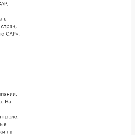
АР,
й
ы в
 стран,
ю САР»,
х
мпании,
а. На
нтроле.
вые
ки на