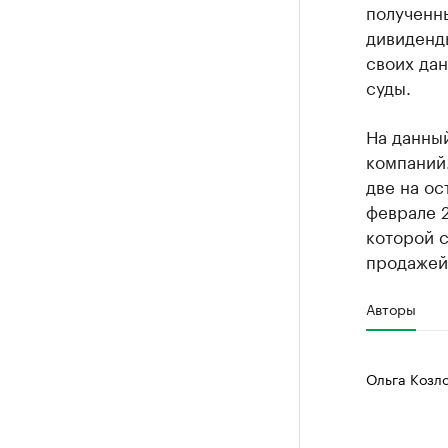
полученн
дивиденд
своих дан
суды.
На данны
компаний.
две на ос
феврале 2
которой с
продажей
Авторы
Ольга Козл