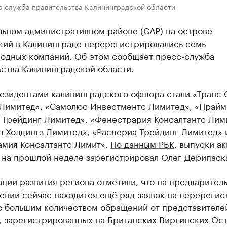
с-служба правительства Калининградской области
льном административном районе (САР) на острове
кий в Калининграде перерегистрировались семь
одных компаний. Об этом сообщает пресс-служба
ства Калининградской области.
езидентами калининградского офшора стали «Транс 
 Лимитед», «Самолюс Инвестментс Лимитед», «Прайм
 Трейдинг Лимитед», «Фенестрария Консалтантс Лим
л Холдингз Лимитед», «Распериа Трейдинг Лимитед» 
амия Консалтантс Лимит».
По данным РБК
, выпуски ак
 на прошлой неделе зарегистрировал Олег Дерипаск
ции развития региона отметили, что на предварител
ении сейчас находится ещё ряд заявок на перерегис
 с большим количеством обращений от представителе
, зарегистрированных на Британских Виргинских Ост