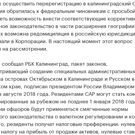
 осуществить перерегистрацию в калининградский С
ия обратилась к федеральным чиновникам с просьбо
еть возможность внести соответствующие корректив
ое законодательство в части расширения географии
ых возможна редомициляция в российскую юрисдикци
али в Корпорации. В настоящий момент этот вопрос
я на рассмотрении.
 сообщал РБК Калининград, пакет законов,
тривающий создание специальных административны
а островах Октябрьском в Калининграде и Русском в
ом крае, подписан президентом России Владимиром
 августе 2018 года. Резидентами САР могут стать ко
ированные за рубежом не позднее 1 января 2018 год
ии офшоров будут применяться смягченные нормы
го законодательства о валютном регулировании и ко
го, резиденты получат налоговые преференции: нуле
 налогу на прибыль от продажи активов, нулевые став