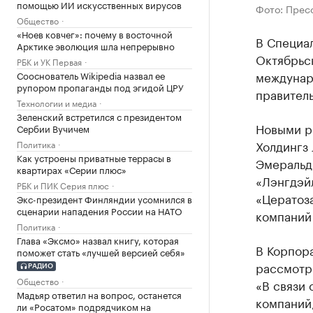
помощью ИИ искусственных вирусов
Фото: Прес
Общество
«Ноев ковчег»: почему в восточной
В Специа
Арктике эволюция шла непрерывно
Октябрьс
РБК и УК Первая
междунар
Сооснователь Wikipedia назвал ее
рупором пропаганды под эгидой ЦРУ
правитель
Технологии и медиа
Зеленский встретился с президентом
Новыми р
Сербии Вучичем
Холдингз
Политика
Как устроены приватные террасы в
Эмеральд
квартирах «Серии плюс»
«Лэнгдэй
РБК и ПИК Серия плюс
«Цератоз
Экс-президент Финляндии усомнился в
сценарии нападения России на НАТО
компаний
Политика
Глава «Эксмо» назвал книгу, которая
В Корпора
поможет стать «лучшей версией себя»
рассмотр
РАДИО
Общество
«В связи
Мадьяр ответил на вопрос, останется
компаний
ли «Росатом» подрядчиком на