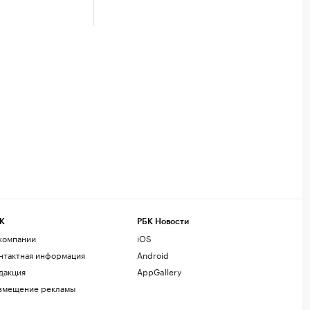
К
РБК Новости
компании
iOS
нтактная информация
Android
дакция
AppGallery
змещение рекламы