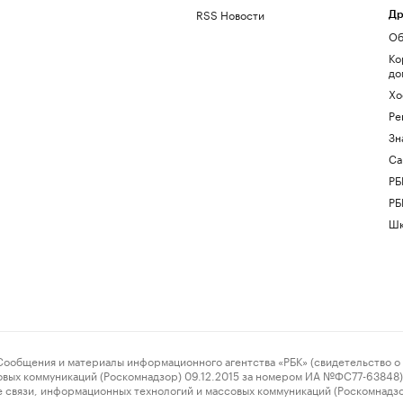
RSS Новости
Др
Об
Ко
до
Хо
Ре
Зн
Са
РБ
РБ
Шк
ения и материалы информационного агентства «РБК» (свидетельство о 
овых коммуникаций (Роскомнадзор) 09.12.2015 за номером ИА №ФС77-63848) 
 связи, информационных технологий и массовых коммуникаций (Роскомнадз