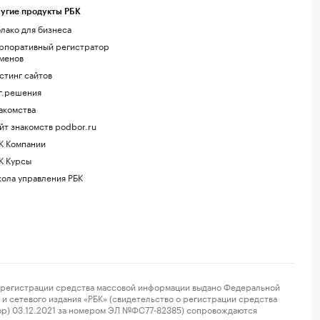
угие продукты РБК
лако для бизнеса
рпоративный регистратор
менов
стинг сайтов
г.решения
акомства
йт знакомств podbor.ru
К Компании
К Курсы
ола управления РБК
регистрации средства массовой информации выдано Федеральной
и сетевого издания «РБК» (свидетельство о регистрации средства
ор) 03.12.2021 за номером ЭЛ №ФС77-82385) сопровождаются