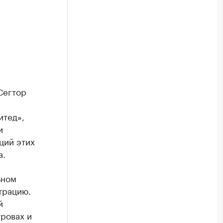
Сегтор
итед»,
и
ций этих
а.
ьном
трацию.
й
ровах и