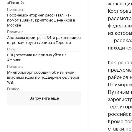
желающих
«Пакш-2»
Политика
Корпорац
Росфинмониторинг рассказал, как
рассмотр
помог выявить криптомошенников в
федеральн
Москве
Политика
из котор
Андреева проиграла 34-й ракетке мира
— рассказ
в третьем круге турнира в Торонто
находитс
Спорт
РПЦ ответила на призыв уйти из
Африки
Как ранее
Политика
предусма
Минпромторг сообщил об изучении
районов н
властями идей по поддержке селлеров
WB
Приморск
Бизнес
Путиным в
зарегистр
Загрузить еще
территор
российско
Кроме то
ставки по