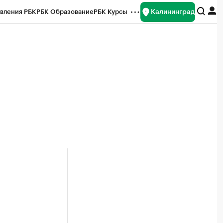
Калининград
вления РБК
РБК Образование
РБК Курсы
рейтинги
Франшизы
Газета
ок наличной валюты