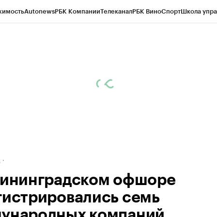
жимость
Autonews
РБК Компании
Телеканал
РБК Вино
Спорт
Школа упра
ипто
РБК Бизнес-среда
Дискуссионный клуб
Исследования
Кредитные 
рагентов
Политика
Экономика
Бизнес
Технологии и медиа
Финансы
Рын
д
лининградском офшоре
гистрировались семь
ународных компаний