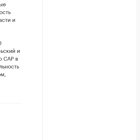
ые
ость
асти и
0
ьский и
о САР в
льность
ом,