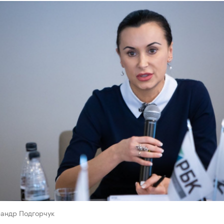
сандр Подгорчук