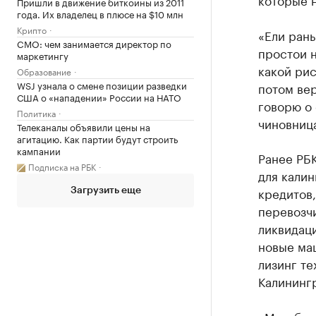
Пришли в движение биткоины из 2011
года. Их владелец в плюсе на $10 млн
Крипто
«Ели рань
CMO: чем занимается директор по
простои н
маркетингу
какой рис
Образование
WSJ узнала о смене позиции разведки
потом вер
США о «нападении» России на НАТО
говорю о 
Политика
чиновниц
Телеканалы объявили цены на
агитацию. Как партии будут строить
кампании
Ранее РБ
Подписка на РБК
для кали
кредитов,
Загрузить еще
перевозчи
ликвидаци
новые ма
лизинг те
Калининг
«Мы обла