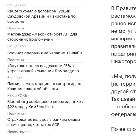
Общество
В Правит
Reuters узнал о договоре Турции,
растамож
Саудовской Аравии и Пакистана по
обороне
ранее исп
Политика
не могут 
Мессенджер «Макс» откроет API для
информа
сторонних приложений
правител
Общество
предприн
Военная операция на Украине. Онлайн
Политика
Нижегоро
«Внуково» стало владельцем 25% в
управляющей компании Домодедово
«Мы, полу
Бизнес
[на терр
Пляжи, замки, марципан: гастрогид по
Калининградской области
другой с
РБК и РСХБ
Так давай
Bloomberg сообщило о «неожиданных»
— с облас
$22 млрд у Ким Чен Ына
федераль
Политика
Страхование вкладов в банках: сумма
возмещения, что такое АСВ
По ее сло
Инвестиции
которые 