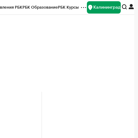
Калининград
вления РБК
РБК Образование
РБК Курсы
рейтинги
Франшизы
Газета
ок наличной валюты