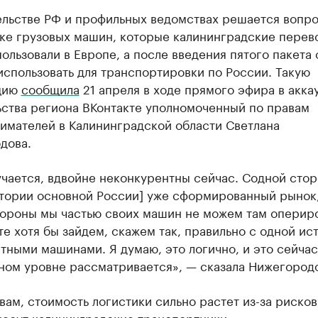
ельстве РФ и профильных ведомствах решается вопро
ке грузовых машин, которые калининградские перев
ользовали в Европе, а после введения пятого пакета
использовать для транспортировки по России. Такую
цию
сообщила
21 апреля в ходе прямого эфира в акка
ьства региона ВКонтакте уполномоченный по правам
имателей в Калининградской области Светлана
дова.
чается, вдвойне неконкурентны сейчас. Содной стор
итории основной России] уже сформированный рынок,
тороны мы частью своих машин не можем там опериро
те хотя бы зайдем, скажем так, правильно с одной ис
тными машинами. Я думаю, это логично, и это сейчас
ном уровне рассматривается», — сказала Нижегородо
вам, стоимость логистики сильно растет из-за рисков
несут калининградские транспортники.