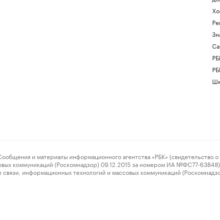
Хо
Ре
Зн
Са
РБ
РБ
Шк
ения и материалы информационного агентства «РБК» (свидетельство о 
овых коммуникаций (Роскомнадзор) 09.12.2015 за номером ИА №ФС77-63848) 
 связи, информационных технологий и массовых коммуникаций (Роскомнадз