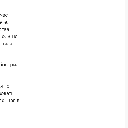
йчас
ете,
тва,
о. Я не
снила
обострил
е
ят о
зовать
ленная в
н.
те на