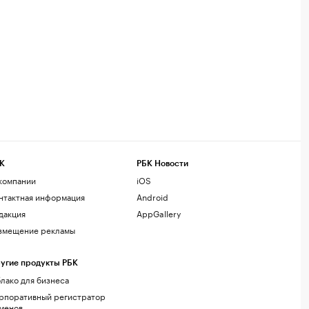
К
РБК Новости
компании
iOS
нтактная информация
Android
дакция
AppGallery
змещение рекламы
угие продукты РБК
лако для бизнеса
рпоративный регистратор
менов