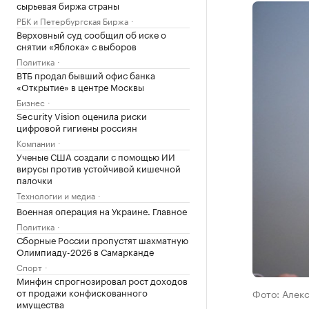
сырьевая биржа страны
РБК и Петербургская Биржа
Верховный суд сообщил об иске о
снятии «Яблока» с выборов
Политика
ВТБ продал бывший офис банка
«Открытие» в центре Москвы
Бизнес
Security Vision оценила риски
цифровой гигиены россиян
Компании
Ученые США создали с помощью ИИ
вирусы против устойчивой кишечной
палочки
Технологии и медиа
Военная операция на Украине. Главное
Политика
Сборные России пропустят шахматную
Олимпиаду-2026 в Самарканде
Спорт
Минфин спрогнозировал рост доходов
от продажи конфискованного
Фото: Алек
имущества