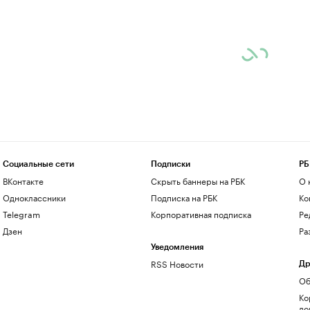
Социальные сети
Подписки
РБ
ВКонтакте
Скрыть баннеры на РБК
О 
Одноклассники
Подписка на РБК
Ко
Telegram
Корпоративная подписка
Ре
Дзен
Ра
Уведомления
RSS Новости
Др
Об
Ко
до