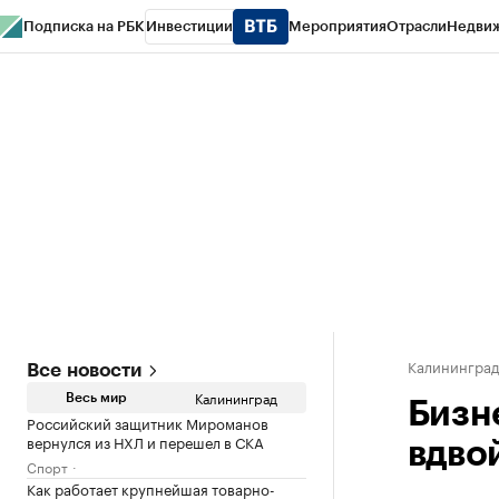
Подписка на РБК
Инвестиции
Мероприятия
Отрасли
Недви
РБК Life
Тренды
Визионеры
Национальные проекты
Город
Стиль
Кр
Спецпроекты СПб
Конференции СПб
Спецпроекты
Проверка конт
Калинингра
Все новости
Калининград
Весь мир
Бизн
Российский защитник Мироманов
вернулся из НХЛ и перешел в СКА
вдво
Спорт
Как работает крупнейшая товарно-