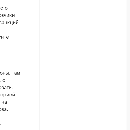
с о
озчики
 санкций
унте
оны, там
 с
вать.
торией
 на
ва.
,