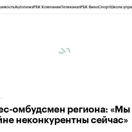
жимость
Autonews
РБК Компании
Телеканал
РБК Вино
Спорт
Школа упра
ипто
РБК Бизнес-среда
Дискуссионный клуб
Исследования
Кредитные 
рагентов
Политика
Экономика
Бизнес
Технологии и медиа
Финансы
Рын
д
ес-омбудсмен региона: «Мы
йне неконкурентны сейчас»