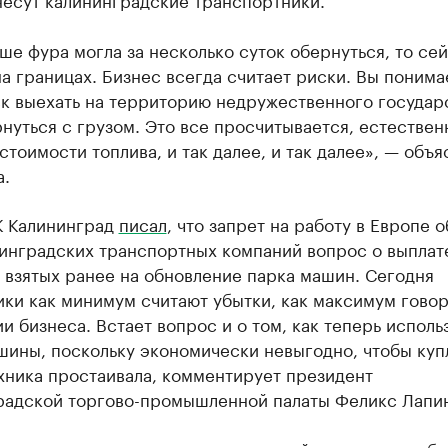
ше фура могла за несколько суток обернуться, то се
а границах. Бизнес всегда считает риски. Вы понима
к выехать на территорию недружественного государс
нуться с грузом. Это все просчитывается, естественн
стоимости топлива, и так далее, и так далее», — объя
а.
К Калининград
писал
, что запрет на работу в Европе 
нинградских транспортных компаний вопрос о выплат
 взятых ранее на обновление парка машин. Сегодня
ки как минимум считают убытки, как максимум говор
и бизнеса. Встает вопрос и о том, как теперь исполь
шины, поскольку экономически невыгодно, чтобы куп
хника простаивала, комментирует президент
радской торгово-промышленной палаты Феликс Лапи
даем транспортным парком, который допущен к рабо