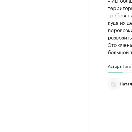
территор
требован
куда их д
перевозки
развозить
Это очень
большой 
Авторы
Теги
Натал