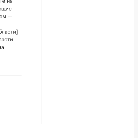
ующие
аем —
бласти]
ласти.
на