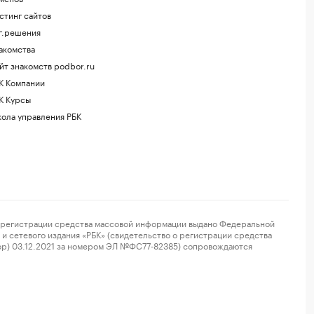
стинг сайтов
г.решения
акомства
йт знакомств podbor.ru
К Компании
К Курсы
ола управления РБК
регистрации средства массовой информации выдано Федеральной
и сетевого издания «РБК» (свидетельство о регистрации средства
ор) 03.12.2021 за номером ЭЛ №ФС77-82385) сопровождаются