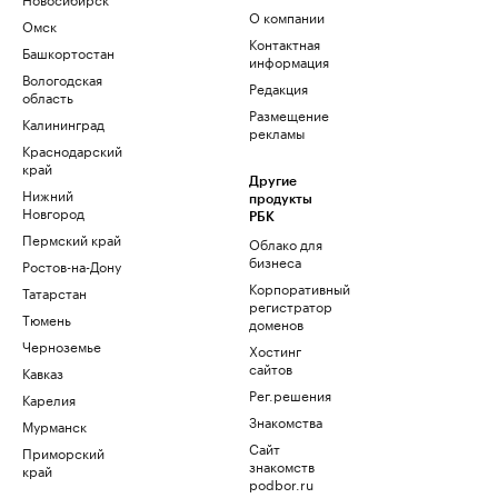
О компании
Омск
Контактная
Башкортостан
информация
Вологодская
Редакция
область
Размещение
Калининград
рекламы
Краснодарский
край
Другие
Нижний
продукты
Новгород
РБК
Пермский край
Облако для
бизнеса
Ростов-на-Дону
Корпоративный
Татарстан
регистратор
Тюмень
доменов
Черноземье
Хостинг
сайтов
Кавказ
Рег.решения
Карелия
Знакомства
Мурманск
Сайт
Приморский
знакомств
край
podbor.ru