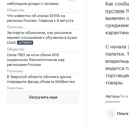
Как сообщ
небольшие дожди с грозами
пустили
1
Общество
Что известно об атаках БПЛА на
выявлен 
регионы России. Главное к 6 августа
средизем
Политика
карантин
Эксперты объяснили, как россияне
меняют отношение к обучению в вузах
США
РАДИО
С начала 
Общество
палатки. 
Силы ПВО за ночь сбили 605
украинских беспилотников над
владельцы
регионами России
ведется 
Политика
торговца
В Тверской области обломки дрона
товары.
повредили фасад объекта Wildberries
Политика
Авторы
Теги
Загрузить еще
Ольга