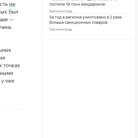
асть
не
пустили 19 тонн мандаринов
вых был
Калининград
За год в регионе уничтожено в 2 раза
ции —
больше санкционных товаров
чень
Калининград
ьных
ые
х точках
чными
у них