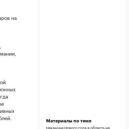
аров на
,
мании,
кой
ионных
огда
ое
тивных
блей.
Материалы по теме
Накануне Нового года в область не