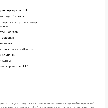
угие продукты РБК
лако для бизнеса
рпоративный регистратор
менов
стинг сайтов
г.решения
акомства
йт знакомств podbor.ru
К Компании
К Курсы
ола управления РБК
регистрации средства массовой информации выдано Федеральной
и сетевого издания «РБК» (свидетельство о регистрации средства