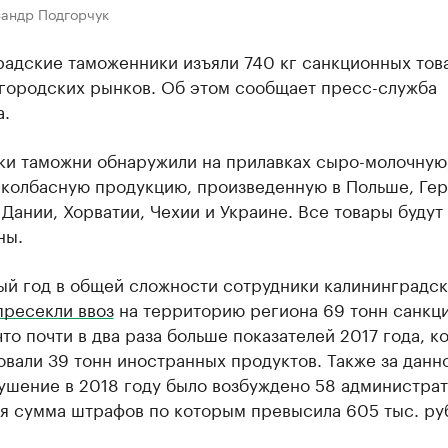
сандр Подгорчук
радские таможенники изъяли 740 кг санкционных тов
 городских рынков. Об этом сообщает пресс-служба
а.
ки таможни обнаружили на прилавках сыро-молочную
 колбасную продукцию, произведенную в Польше, Гер
Дании, Хорватии, Чехии и Украине. Все товары будут
ны.
ый год в общей сложности сотрудники калининградс
пресекли ввоз
на территорию региона 69 тонн санкц
что почти в два раза больше показателей 2017 года, к
вали 39 тонн иностранных продуктов. Также за данн
ушение в 2018 году было возбуждено 58 администра
ая сумма штрафов по которым превысила 605 тыс. ру