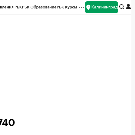
Калининград
вления РБК
РБК Образование
РБК Курсы
рейтинги
Франшизы
Газета
ок наличной валюты
740