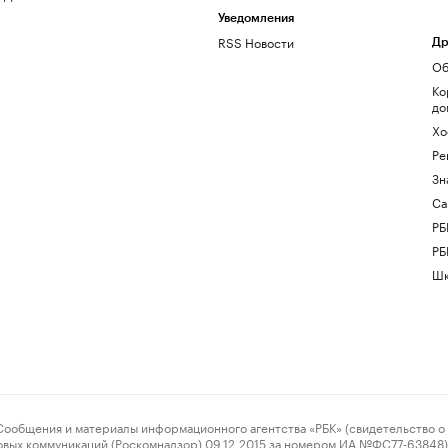
Уведомления
RSS Новости
Др
Об
Ко
до
Хо
Ре
Зн
Са
РБ
РБ
Шк
ения и материалы информационного агентства «РБК» (свидетельство о 
овых коммуникаций (Роскомнадзор) 09.12.2015 за номером ИА №ФС77-63848) 