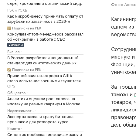
сыры, крокодилы и органический сидр
Фото: Алек
РБК и РСХБ
Как микробизнесу принимать оплату от
Калининг
зарубежных заказчиков в 2026-м
одном из
Подписка на РБК
ведомств
Консультант топ-менеджеров рассказал
об «открытии» в работе с CEO
РАДИО
Сотрудни
Бизнес
мясную и
В России разработали национальный
стандарт для синтетических данных
Франции, 
Подписка на РБК
уничтоже
Причиной авиакатастрофы в США
стало испытание военными глушителя
За прошл
GPS
Общество
таможни
Аналитики оценили рост спроса на
товаров, 
ипотеку на разные квартиры в Москве
ликвидиро
Недвижимость
правонар
Эксперты назвали кражу биткоина
признаком для разворота курса
дел, общ
Крипто
Синоптик пообещал москвичам жару и