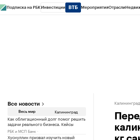
Подписка на РБК
Инвестиции
Мероприятия
Отрасли
Недви
РБК Life
Тренды
Визионеры
Национальные проекты
Город
Стиль
Кр
Спецпроекты СПб
Конференции СПб
Спецпроекты
Проверка конт
Калинингра
Все новости
Калининград
Весь мир
Пере
Как облигационный долг помог решить
задачи реального бизнеса. Кейсы
кали
РБК и МСП Банк
Хуснуллин призвал изучить новый
кг с