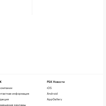
К
РБК Новости
компании
iOS
нтактная информация
Android
дакция
AppGallery
змещение рекламы