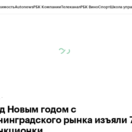
жимость
Autonews
РБК Компании
Телеканал
РБК Вино
Спорт
Школа упра
ипто
РБК Бизнес-среда
Дискуссионный клуб
Исследования
Кредитные 
рагентов
Политика
Экономика
Бизнес
Технологии и медиа
Финансы
Рын
д
д Новым годом с
нинградского рынка изъяли 
анкционки