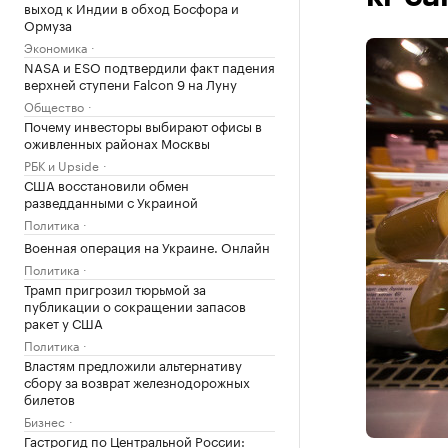
выход к Индии в обход Босфора и
Ормуза
Экономика
NASA и ESO подтвердили факт падения
верхней ступени Falcon 9 на Луну
Общество
Почему инвесторы выбирают офисы в
оживленных районах Москвы
РБК и Upside
США восстановили обмен
разведданными с Украиной
Политика
Военная операция на Украине. Онлайн
Политика
Трамп пригрозил тюрьмой за
публикации о сокращении запасов
ракет у США
Политика
Властям предложили альтернативу
сбору за возврат железнодорожных
билетов
Бизнес
Гастрогид по Центральной России: