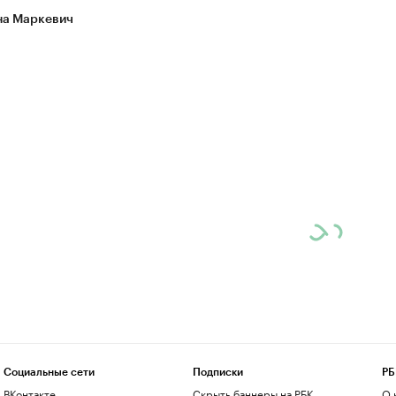
а Маркевич
Социальные сети
Подписки
РБ
ВКонтакте
Скрыть баннеры на РБК
О 