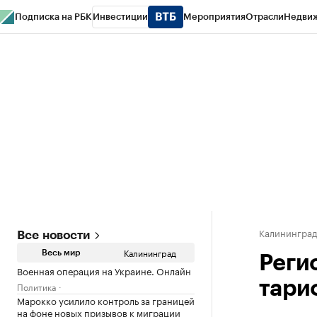
Подписка на РБК
Инвестиции
Мероприятия
Отрасли
Недви
РБК Life
Тренды
Визионеры
Национальные проекты
Город
Стиль
Кр
Спецпроекты СПб
Конференции СПб
Спецпроекты
Проверка конт
Калинингра
Все новости
Калининград
Весь мир
Реги
Военная операция на Украине. Онлайн
тари
Политика
Марокко усилило контроль за границей
на фоне новых призывов к миграции