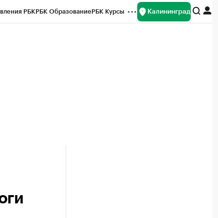
Калининград
вления РБК
РБК Образование
РБК Курсы
рейтинги
Франшизы
Газета
ок наличной валюты
оги