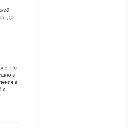
ской
ее. До
оне. По
здно в
ления в
й с