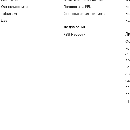
Одноклассники
Подписка на РБК
Ко
Telegram
Корпоративная подписка
Ре
Дзен
Ра
Уведомления
RSS Новости
Др
Об
Ко
до
Хо
Ре
Зн
Са
РБ
РБ
Шк