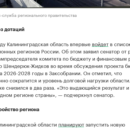
с-служба регионального правительства
ез дотаций
оду Калининградская область впервые
войдет
в списо
онных регионов России. Об этом заявил сенатор от 
ампредседателя комитета по бюджету и финансовым 
р Шендерюк-Жидков во время обсуждения проекта б
а 2026-2028 годы в Заксобрании. Он отметил, что
но сократится и уровень долговой нагрузки области
же снизился в два раза. «Это выдающийся результат и
одном регионе страны», — подчеркнул сенатор.
ройство региона
алининградской области
планируют
запустить новую