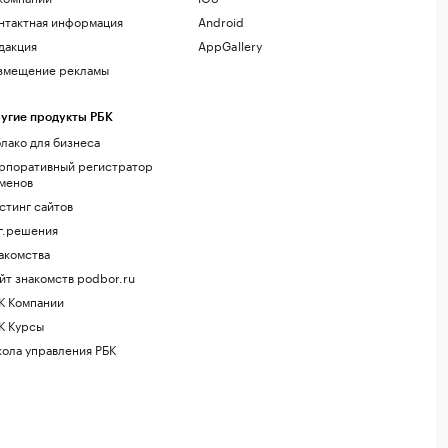
нтактная информация
Android
дакция
AppGallery
змещение рекламы
угие продукты РБК
лако для бизнеса
рпоративный регистратор
менов
стинг сайтов
г.решения
акомства
йт знакомств podbor.ru
К Компании
К Курсы
ола управления РБК