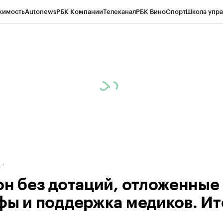
жимость
Autonews
РБК Компании
Телеканал
РБК Вино
Спорт
Школа упра
ипто
РБК Бизнес-среда
Дискуссионный клуб
Исследования
Кредитные 
рагентов
Политика
Экономика
Бизнес
Технологии и медиа
Финансы
Рын
д
он без дотаций, отложенные
фы и поддержка медиков. Ит