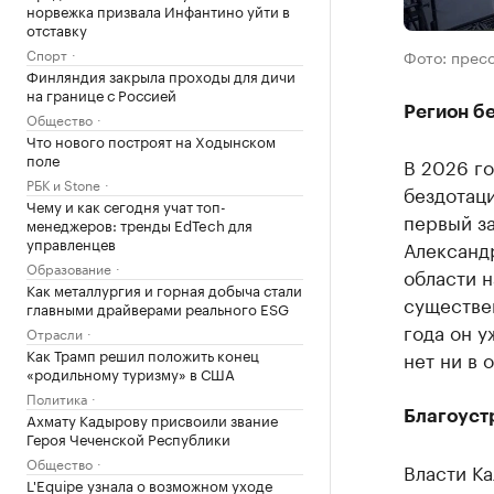
норвежка призвала Инфантино уйти в
отставку
Спорт
Фото: прес
Финляндия закрыла проходы для дичи
на границе с Россией
Регион б
Общество
Что нового построят на Ходынском
поле
В 2026 г
РБК и Stone
бездотаци
Чему и как сегодня учат топ-
первый з
менеджеров: тренды EdTech для
управленцев
Александ
Образование
области н
Как металлургия и горная добыча стали
существен
главными драйверами реального ESG
года он у
Отрасли
Как Трамп решил положить конец
нет ни в 
«родильному туризму» в США
Политика
Благоуст
Ахмату Кадырову присвоили звание
Героя Чеченской Республики
Общество
Власти К
L'Equipe узнала о возможном уходе