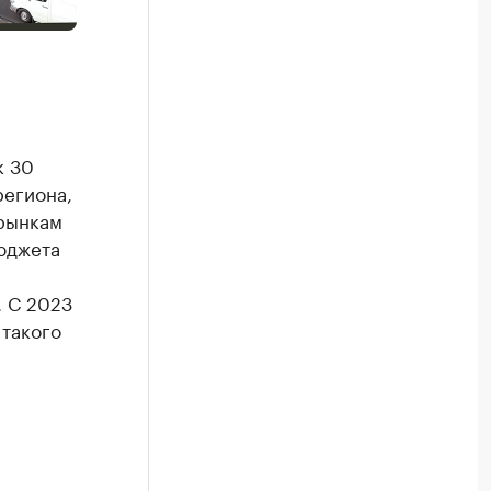
к 30
региона,
рынкам
юджета
. С 2023
 такого