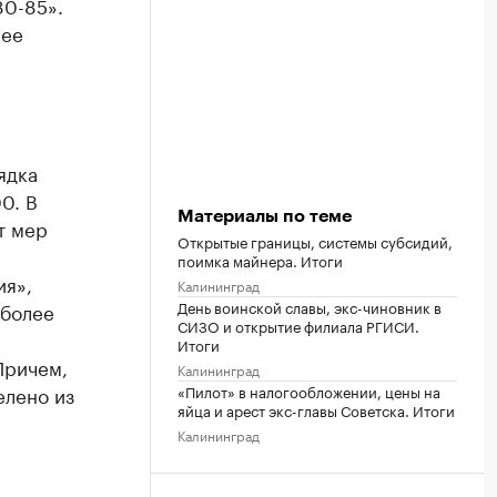
0-85».
шее
ядка
0. В
Материалы по теме
т мер
Открытые границы, системы субсидий,
поимка майнера. Итоги
ия»,
Калининград
День воинской славы, экс-чиновник в
 более
СИЗО и открытие филиала РГИСИ.
Итоги
Причем,
Калининград
елено из
«Пилот» в налогообложении, цены на
яйца и арест экс-главы Советска. Итоги
Калининград