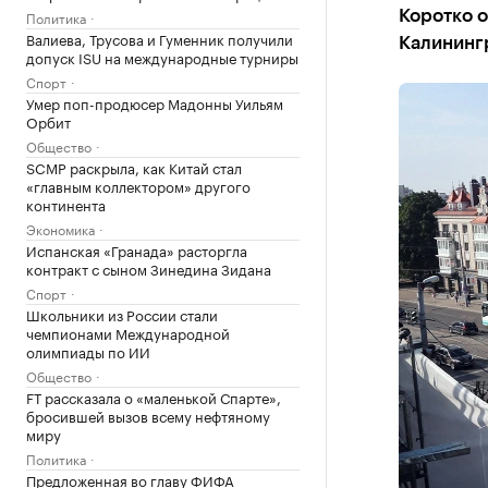
Политика
Коротко о
Валиева, Трусова и Гуменник получили
Калининг
допуск ISU на международные турниры
Спорт
Умер поп-продюсер Мадонны Уильям
Орбит
Общество
SCMP раскрыла, как Китай стал
«главным коллектором» другого
континента
Экономика
Испанская «Гранада» расторгла
контракт с сыном Зинедина Зидана
Спорт
Школьники из России стали
чемпионами Международной
олимпиады по ИИ
Общество
FT рассказала о «маленькой Спарте»,
бросившей вызов всему нефтяному
миру
Политика
Предложенная во главу ФИФА