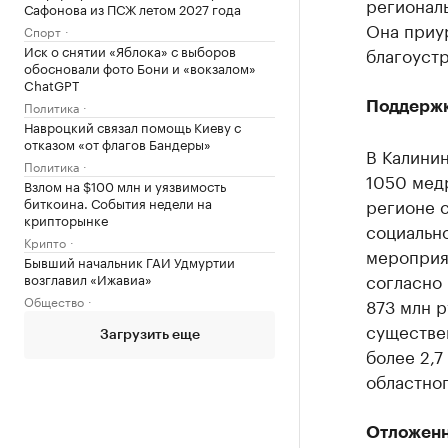
регионал
Сафонова из ПСЖ летом 2027 года
Она приу
Спорт
Иск о снятии «Яблока» с выборов
благоуст
обосновали фото Бони и «вокзалом»
ChatGPT
Политика
Поддержк
Навроцкий связал помощь Киеву с
отказом «от флагов Бандеры»
В Калинин
Политика
1050 медр
Взлом на $100 млн и уязвимость
биткоина. События недели на
регионе 
крипторынке
социально
Крипто
мероприя
Бывший начальник ГАИ Удмуртии
согласно 
возглавил «Ижавиа»
Общество
873 млн р
существен
Загрузить еще
более 2,7
областног
Отложен