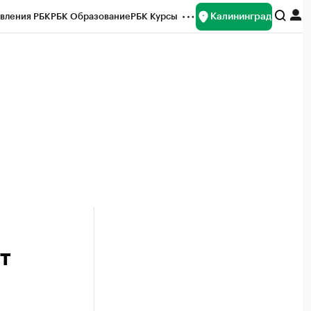
Калининград
вления РБК
РБК Образование
РБК Курсы
рейтинги
Франшизы
Газета
ок наличной валюты
т