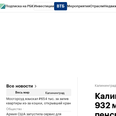
Подписка на РБК
Инвестиции
Мероприятия
Отрасли
Недви
РБК Life
Тренды
Визионеры
Национальные проекты
Город
Стиль
Кр
Спецпроекты СПб
Конференции СПб
Спецпроекты
Проверка конт
Калинингра
Все новости
Калининград
Весь мир
Кали
Мосгорсуд взыскал ₽654 тыс. за залив
квартиры из-за кошки, открывшей кран
932 
Общество
Армия США запустила сервис для
пенс