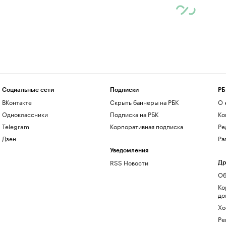
Социальные сети
Подписки
РБ
ВКонтакте
Скрыть баннеры на РБК
О 
Одноклассники
Подписка на РБК
Ко
Telegram
Корпоративная подписка
Ре
Дзен
Ра
Уведомления
RSS Новости
Др
Об
Ко
до
Хо
Ре