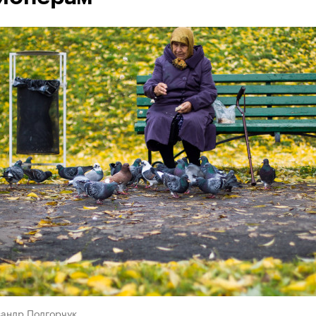
сандр Подгорчук