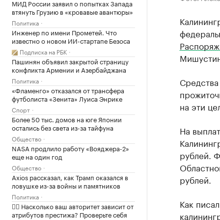
МИД России заявил о попытках Запада
втянуть Грузию в «кровавые авантюры»
Калинингр
Политика
федераль
Инженер по имени Прометей. Что
известно о новом ИИ-стартапе Безоса
Распоряж
Подписка на РБК
Мишустин
Пашинян объявил закрытой страницу
конфликта Армении и Азербайджана
Средства
Политика
«Фламенго» отказался от трансфера
прожиточ
футболиста «Зенита» Луиса Энрике
на эти це
Спорт
Более 50 тыс. домов на юге Японии
остались без света из-за тайфуна
На выплат
Общество
Калинингр
NASA продлило работу «Вояджера-2»
рублей. 
еще на один год
Областно
Общество
Axios рассказал, как Трамп оказался в
рублей.
ловушке из-за войны и памятников
Политика
Как писал
✍🏻 Насколько ваш авторитет зависит от
атрибутов престижа? Проверьте себя
калининг