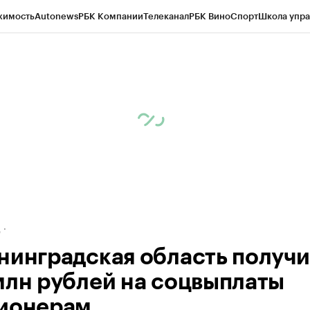
жимость
Autonews
РБК Компании
Телеканал
РБК Вино
Спорт
Школа упра
ипто
РБК Бизнес-среда
Дискуссионный клуб
Исследования
Кредитные 
рагентов
Политика
Экономика
Бизнес
Технологии и медиа
Финансы
Рын
д
нинградская область получи
млн рублей на соцвыплаты
ионерам