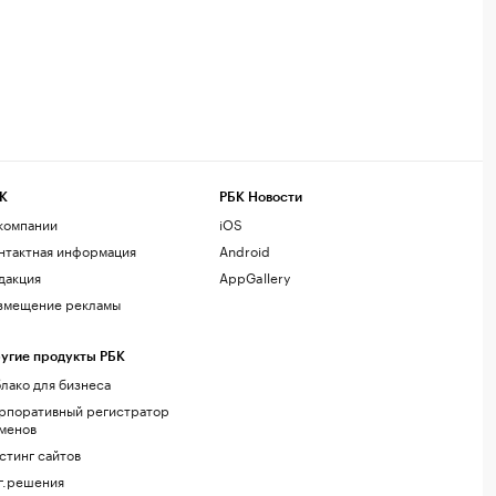
К
РБК Новости
компании
iOS
нтактная информация
Android
дакция
AppGallery
змещение рекламы
угие продукты РБК
лако для бизнеса
рпоративный регистратор
менов
стинг сайтов
г.решения