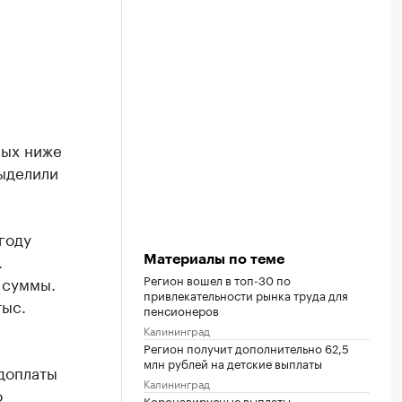
рых ниже
ыделили
году
.
Материалы по теме
Регион вошел в топ-30 по
 суммы.
привлекательности рынка труда для
тыс.
пенсионеров
Калининград
Регион получит дополнительно 62,5
млн рублей на детские выплаты
доплаты
Калининград
о
Коронавирусные выплаты