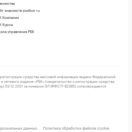
акомства
йт знакомств podbor.ru
К Компании
К Курсы
ола управления РБК
регистрации средства массовой информации выдано Федеральной
и сетевого издания «РБК» (свидетельство о регистрации средства
ор) 03.12.2021 за номером ЭЛ №ФС77-82385) сопровождаются
ерсональных данных
Политика обработки файлов cookie
·