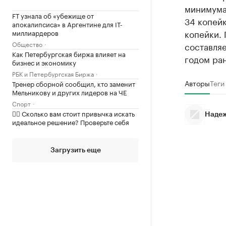
минимума
FT узнала об «убежище от
34 копейк
апокалипсиса» в Аргентине для IT-
копейки.
миллиардеров
Общество
составляе
Как Петербургская биржа влияет на
годом ран
бизнес и экономику
РБК и Петербургская Биржа
Авторы
Теги
Тренер сборной сообщил, кто заменит
Мельникову и других лидеров на ЧЕ
Спорт
✍🏻 Сколько вам стоит привычка искать
Надеж
идеальное решение? Проверьте себя
Загрузить еще