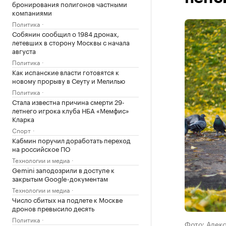
бронирования полигонов частными
компаниями
Политика
Собянин сообщил о 1984 дронах,
летевших в сторону Москвы с начала
августа
Политика
Как испанские власти готовятся к
новому прорыву в Сеуту и Мелилью
Политика
Стала известна причина смерти 29-
летнего игрока клуба НБА «Мемфис»
Кларка
Спорт
Кабмин поручил доработать переход
на российское ПО
Технологии и медиа
Gemini заподозрили в доступе к
закрытым Google-документам
Технологии и медиа
Число сбитых на подлете к Москве
дронов превысило десять
Политика
Фото: Алек