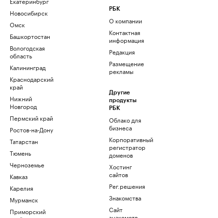
Екатеринбург
РБК
Новосибирск
О компании
Омск
Контактная
Башкортостан
информация
Вологодская
Редакция
область
Размещение
Калининград
рекламы
Краснодарский
край
Другие
Нижний
продукты
Новгород
РБК
Пермский край
Облако для
бизнеса
Ростов-на-Дону
Корпоративный
Татарстан
регистратор
Тюмень
доменов
Черноземье
Хостинг
сайтов
Кавказ
Рег.решения
Карелия
Знакомства
Мурманск
Сайт
Приморский
знакомств