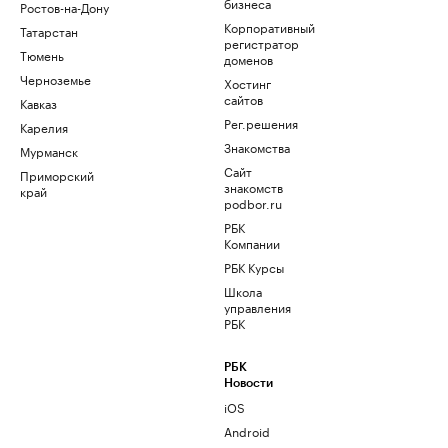
бизнеса
Ростов-на-Дону
Корпоративный
Татарстан
регистратор
Тюмень
доменов
Черноземье
Хостинг
сайтов
Кавказ
Рег.решения
Карелия
Знакомства
Мурманск
Сайт
Приморский
знакомств
край
podbor.ru
РБК
Компании
РБК Курсы
Школа
управления
РБК
РБК
Новости
iOS
Android