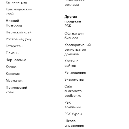
Калининград
рекламы
Краснодарский
край
Другие
Нижний
продукты
Новгород
РБК
Пермский край
Облако для
бизнеса
Ростов-на-Дону
Корпоративный
Татарстан
регистратор
Тюмень
доменов
Черноземье
Хостинг
сайтов
Кавказ
Рег.решения
Карелия
Знакомства
Мурманск
Сайт
Приморский
знакомств
край
podbor.ru
РБК
Компании
РБК Курсы
Школа
управления