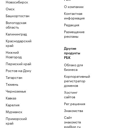
Новосибирск
О компании
Омск
Контактная
Башкортостан
информация
Вологодская
Редакция
область
Размещение
Калининград
рекламы
Краснодарский
край
Другие
Нижний
продукты
Новгород
РБК
Пермский край
Облако для
бизнеса
Ростов-на-Дону
Корпоративный
Татарстан
регистратор
Тюмень
доменов
Черноземье
Хостинг
сайтов
Кавказ
Рег.решения
Карелия
Знакомства
Мурманск
Сайт
Приморский
знакомств
край
podbor.ru