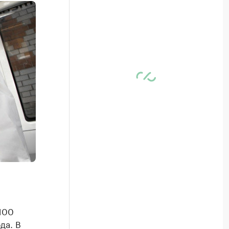
100
да. В