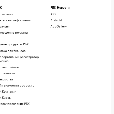
К
РБК Новости
компании
iOS
нтактная информация
Android
дакция
AppGallery
змещение рекламы
угие продукты РБК
лако для бизнеса
рпоративный регистратор
менов
стинг сайтов
г.решения
акомства
йт знакомств podbor.ru
К Компании
К Курсы
ола управления РБК