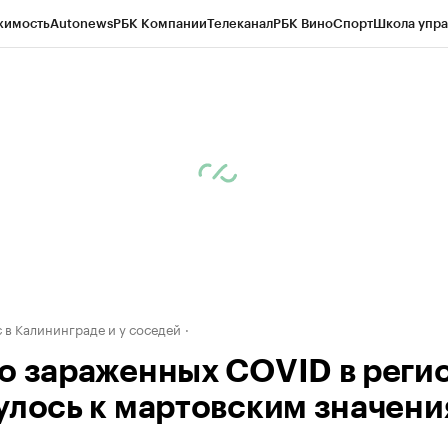
жимость
Autonews
РБК Компании
Телеканал
РБК Вино
Спорт
Школа упра
ипто
РБК Бизнес-среда
Дискуссионный клуб
Исследования
Кредитные 
рагентов
Политика
Экономика
Бизнес
Технологии и медиа
Финансы
Рын
 в Калининграде и у соседей
о зараженных COVID в реги
улось к мартовским значен