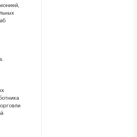
монией,
льных
аб
а.
ых
ботника
торговли
ой