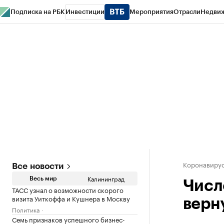
Подписка на РБК
Инвестиции
Мероприятия
Отрасли
Недви
РБК Life
Тренды
Визионеры
Национальные проекты
Город
Стиль
Кр
Спецпроекты СПб
Конференции СПб
Спецпроекты
Проверка конт
Коронавирус
Все новости
Калининград
Весь мир
Числ
ТАСС узнал о возможности скорого
визита Уиткоффа и Кушнера в Москву
верн
Политика
Семь признаков успешного бизнес-