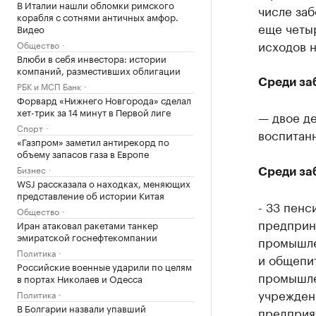
В Италии нашли обломки римского
числе заб
корабля с сотнями античных амфор.
еще четыр
Видео
исходов 
Общество
Влюби в себя инвестора: истории
компаний, разместивших облигации
Среди за
РБК и МСП Банк
Форвард «Нижнего Новгорода» сделал
хет-трик за 14 минут в Первой лиге
— двое де
Спорт
воспитанн
«Газпром» заметил антирекорд по
объему запасов газа в Европе
Бизнес
Среди за
WSJ рассказала о находках, меняющих
представление об истории Китая
- 33 пенс
Общество
предприн
Иран атаковал ракетами танкер
эмиратской госнефтекомпании
промышле
Политика
и общепи
Российские военные ударили по целям
промышле
в портах Николаев и Одесса
учреждени
Политика
В Болгарии назвали упавший
предприя