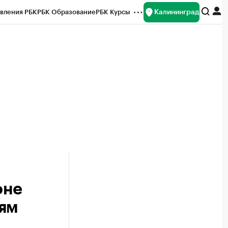
Калининград
вления РБК
РБК Образование
РБК Курсы
рейтинги
Франшизы
Газета
ок наличной валюты
оне
иям