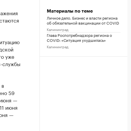
Материалы по теме
ражения
Личное дело. Бизнес и власти региона
остаются
об обязательной вакцинации от COVID
Калининград
Глава Роспотребнадзора региона о
COVID: «Ситуация ухудшилась»
ситуацию
Калининград
дской
то уже
с-службы
 в
ено 59
 июня —
11 июня
июня —