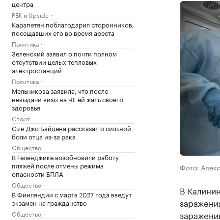
центра
РБК и Upside
Карапетян поблагодарил сторонников,
посещавших его во время ареста
Политика
Зеленский заявил о почти полном
отсутствии целых тепловых
электростанций
Политика
Мельникова заявила, что после
невыдачи визы на ЧЕ ей жаль своего
здоровья
Спорт
Сын Джо Байдена рассказал о сильной
боли отца из-за рака
Общество
В Геленджике возобновили работу
пляжей после отмены режима
Фото: Алек
опасности БПЛА
Общество
В Калинин
В Финляндии с марта 2027 года введут
заражения
экзамен на гражданство
заражени
Общество