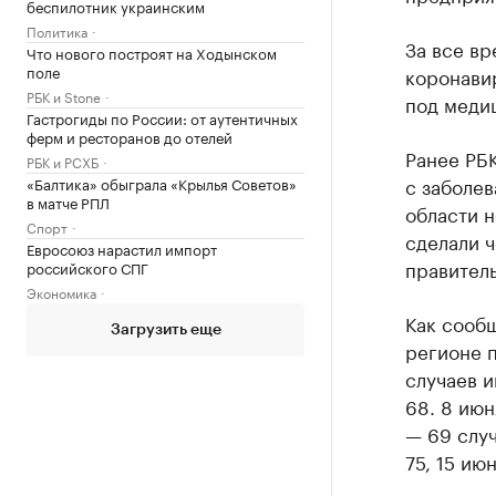
беспилотник украинским
Политика
За все вр
Что нового построят на Ходынском
поле
коронавир
РБК и Stone
под меди
Гастрогиды по России: от аутентичных
ферм и ресторанов до отелей
Ранее РБ
РБК и РСХБ
с заболе
«Балтика» обыграла «Крылья Советов»
в матче РПЛ
области н
Спорт
сделали 
Евросоюз нарастил импорт
правител
российского СПГ
Экономика
Как сооб
Загрузить еще
регионе п
случаев и
68. 8 июн
— 69 случ
75, 15 ию