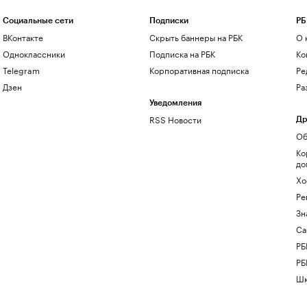
Социальные сети
Подписки
РБ
ВКонтакте
Скрыть баннеры на РБК
О 
Одноклассники
Подписка на РБК
Ко
Telegram
Корпоративная подписка
Ре
Дзен
Ра
Уведомления
RSS Новости
Др
Об
Ко
до
Хо
Ре
Зн
Са
РБ
РБ
Шк